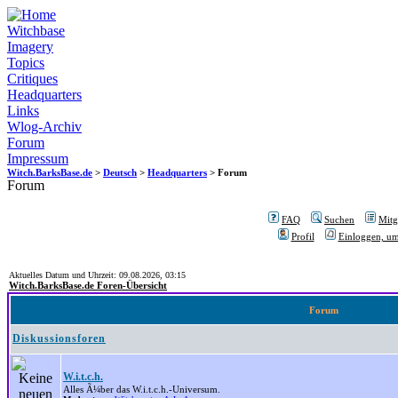
Witchbase
Imagery
Topics
Critiques
Headquarters
Links
Wlog-Archiv
Forum
Impressum
Witch.BarksBase.de
>
Deutsch
>
Headquarters
> Forum
Forum
FAQ
Suchen
Mitgl
Profil
Einloggen, um
Aktuelles Datum und Uhrzeit: 09.08.2026, 03:15
Witch.BarksBase.de Foren-Übersicht
Forum
Diskussionsforen
W.i.t.c.h.
Alles Ã¼ber das W.i.t.c.h.-Universum.