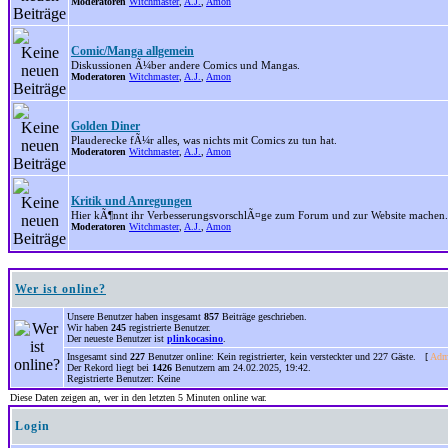
Moderatoren
Witchmaster
,
A.J.
,
Amon
Comic/Manga allgemein
Diskussionen Ã¼ber andere Comics und Mangas.
Moderatoren
Witchmaster
,
A.J.
,
Amon
Golden Diner
Plauderecke fÃ¼r alles, was nichts mit Comics zu tun hat.
Moderatoren
Witchmaster
,
A.J.
,
Amon
Kritik und Anregungen
Hier kÃ¶nnt ihr VerbesserungsvorschlÃ¤ge zum Forum und zur Website machen.
Moderatoren
Witchmaster
,
A.J.
,
Amon
Wer ist online?
Unsere Benutzer haben insgesamt
857
Beiträge geschrieben.
Wir haben
245
registrierte Benutzer.
Der neueste Benutzer ist
plinkocasino
.
Insgesamt sind
227
Benutzer online: Kein registrierter, kein versteckter und 227 Gäste. [
Admi
Der Rekord liegt bei
1426
Benutzern am 24.02.2025, 19:42.
Registrierte Benutzer: Keine
Diese Daten zeigen an, wer in den letzten 5 Minuten online war.
Login