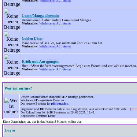
Moderatoren
Witchmaster
,
A.J.
,
Amon
Comic/Manga allgemein
Diskussionen Ã¼ber andere Comics und Mangas.
Moderatoren
Witchmaster
,
A.J.
,
Amon
Golden Diner
Plauderecke fÃ¼r alles, was nichts mit Comics zu tun hat.
Moderatoren
Witchmaster
,
A.J.
,
Amon
Kritik und Anregungen
Hier kÃ¶nnt ihr VerbesserungsvorschlÃ¤ge zum Forum und zur Website machen.
Moderatoren
Witchmaster
,
A.J.
,
Amon
Wer ist online?
Unsere Benutzer haben insgesamt
857
Beiträge geschrieben.
Wir haben
245
registrierte Benutzer.
Der neueste Benutzer ist
plinkocasino
.
Insgesamt sind
100
Benutzer online: Kein registrierter, kein versteckter und 100 Gäste. [
Admi
Der Rekord liegt bei
1426
Benutzern am 24.02.2025, 19:42.
Registrierte Benutzer: Keine
Diese Daten zeigen an, wer in den letzten 5 Minuten online war.
Login