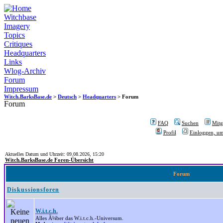
Witchbase
Imagery
Topics
Critiques
Headquarters
Links
Wlog-Archiv
Forum
Impressum
Witch.BarksBase.de
>
Deutsch
>
Headquarters
> Forum
Forum
FAQ
Suchen
Mitgl
Profil
Einloggen, um
Aktuelles Datum und Uhrzeit: 09.08.2026, 15:20
Witch.BarksBase.de Foren-Übersicht
Forum
Diskussionsforen
W.i.t.c.h.
Alles Ã¼ber das W.i.t.c.h.-Universum.