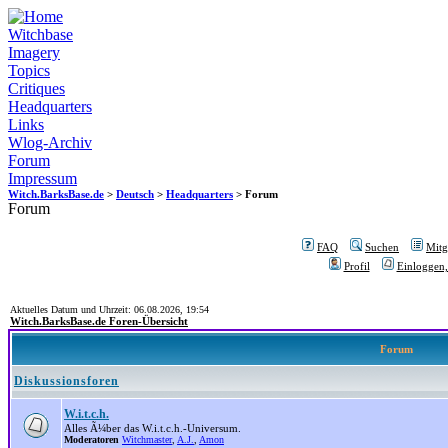
Witchbase
Imagery
Topics
Critiques
Headquarters
Links
Wlog-Archiv
Forum
Impressum
Witch.BarksBase.de
>
Deutsch
>
Headquarters
> Forum
Forum
FAQ
Suchen
Mitgl
Profil
Einloggen,
Aktuelles Datum und Uhrzeit: 06.08.2026, 19:54
Witch.BarksBase.de Foren-Übersicht
Forum
Diskussionsforen
W.i.t.c.h.
Alles Ã¼ber das W.i.t.c.h.-Universum.
Moderatoren
Witchmaster
,
A.J.
,
Amon