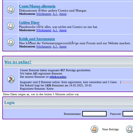
Comic/Manga allgemein
Diskussionen Ã¼ber andere Comics und Mangas.
Moderatoren
Witchmaster
,
A.J.
,
Amon
Golden Diner
Plauderecke fÃ¼r alles, was nichts mit Comics zu tun hat.
Moderatoren
Witchmaster
,
A.J.
,
Amon
Kritik und Anregungen
Hier kÃ¶nnt ihr VerbesserungsvorschlÃ¤ge zum Forum und zur Website machen.
Moderatoren
Witchmaster
,
A.J.
,
Amon
Wer ist online?
Unsere Benutzer haben insgesamt
857
Beiträge geschrieben.
Wir haben
245
registrierte Benutzer.
Der neueste Benutzer ist
plinkocasino
.
Insgesamt sind
2
Benutzer online: Kein registrierter, kein versteckter und 2 Gäste. [
Administ
Der Rekord liegt bei
1426
Benutzern am 24.02.2025, 19:42.
Registrierte Benutzer: Keine
Diese Daten zeigen an, wer in den letzten 5 Minuten online war.
Login
Benutzername:
Passwort:
Neue Beiträge