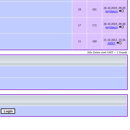
28.10.2019, 09:49
18
101
greyfrancis
28.10.2019, 09:48
17
172
greyfrancis
21.10.2012, 23:36
11
109
ARKY
Alle Zeiten sind GMT + 1 Stunde