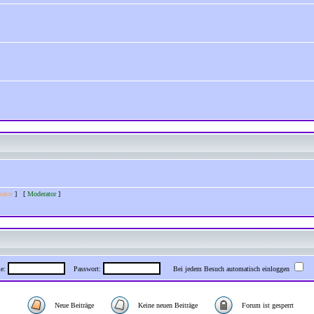
rator
] [
Moderator
]
me:
Passwort:
Bei jedem Besuch automatisch einloggen
Neue Beiträge
Keine neuen Beiträge
Forum ist gesperrt