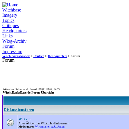
Witchbase
Imagery
Topics
Critiques
Headquarters
Links
Wlog-Archiv
Forum
Impressum
Witch.BarksBase.de
>
Deutsch
>
Headquarters
> Forum
Forum
Aktuelles Datum und Uhrzeit: 08.08.2026, 14:22
Witch.BarksBase.de Foren-Übersicht
Diskussionsforen
W.i.t.c.h.
Alles Ã¼ber das W.i.t.c.h.-Universum.
Moderatoren
Witchmaster
,
A.J.
,
Amon