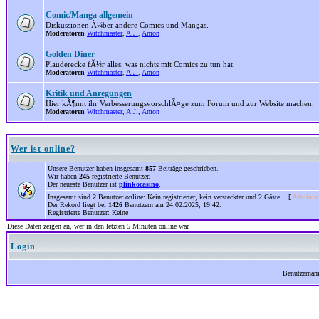
Comic/Manga allgemein
Diskussionen Ã¼ber andere Comics und Mangas.
Moderatoren
Witchmaster
,
A.J.
,
Amon
Golden Diner
Plauderecke fÃ¼r alles, was nichts mit Comics zu tun hat.
Moderatoren
Witchmaster
,
A.J.
,
Amon
Kritik und Anregungen
Hier kÃ¶nnt ihr VerbesserungsvorschlÃ¤ge zum Forum und zur Website machen.
Moderatoren
Witchmaster
,
A.J.
,
Amon
Wer ist online?
Unsere Benutzer haben insgesamt
857
Beiträge geschrieben.
Wir haben
245
registrierte Benutzer.
Der neueste Benutzer ist
plinkocasino
.
Insgesamt sind
2
Benutzer online: Kein registrierter, kein versteckter und 2 Gäste. [
Administ
Der Rekord liegt bei
1426
Benutzern am 24.02.2025, 19:42.
Registrierte Benutzer: Keine
Diese Daten zeigen an, wer in den letzten 5 Minuten online war.
Login
Benutzerna