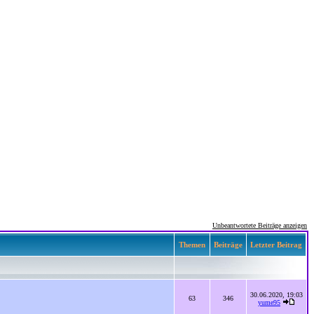
Unbeantwortete Beiträge anzeigen
Themen
Beiträge
Letzter Beitrag
30.06.2020, 19:03
63
346
yume95