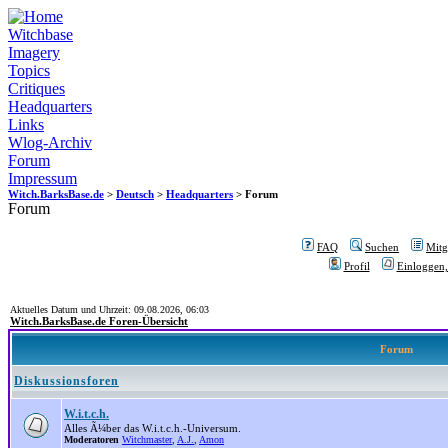
Witchbase
Imagery
Topics
Critiques
Headquarters
Links
Wlog-Archiv
Forum
Impressum
Witch.BarksBase.de
>
Deutsch
>
Headquarters
> Forum
Forum
FAQ
Suchen
Mitgl
Profil
Einloggen,
Aktuelles Datum und Uhrzeit: 09.08.2026, 06:03
Witch.BarksBase.de Foren-Übersicht
Forum
Diskussionsforen
W.i.t.c.h.
Alles Ã¼ber das W.i.t.c.h.-Universum.
Moderatoren
Witchmaster
,
A.J.
,
Amon