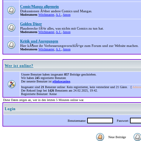
Comic/Manga allgemein
Diskussionen Ã¼ber andere Comics und Mangas.
Moderatoren
Witchmaster
,
A.J.
,
Amon
Golden Diner
Plauderecke fÃ¼r alles, was nichts mit Comics zu tun hat.
Moderatoren
Witchmaster
,
A.J.
,
Amon
Kritik und Anregungen
Hier kÃ¶nnt ihr VerbesserungsvorschlÃ¤ge zum Forum und zur Website machen.
Moderatoren
Witchmaster
,
A.J.
,
Amon
Wer ist online?
Unsere Benutzer haben insgesamt
857
Beiträge geschrieben.
Wir haben
245
registrierte Benutzer.
Der neueste Benutzer ist
plinkocasino
.
Insgesamt sind
21
Benutzer online: Kein registrierter, kein versteckter und 21 Gäste. [
Admini
Der Rekord liegt bei
1426
Benutzern am 24.02.2025, 19:42.
Registrierte Benutzer: Keine
Diese Daten zeigen an, wer in den letzten 5 Minuten online war.
Login
Benutzername:
Passwort:
Neue Beiträge