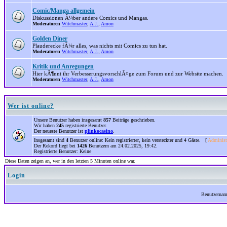
Comic/Manga allgemein
Diskussionen Ã¼ber andere Comics und Mangas.
Moderatoren
Witchmaster
,
A.J.
,
Amon
Golden Diner
Plauderecke fÃ¼r alles, was nichts mit Comics zu tun hat.
Moderatoren
Witchmaster
,
A.J.
,
Amon
Kritik und Anregungen
Hier kÃ¶nnt ihr VerbesserungsvorschlÃ¤ge zum Forum und zur Website machen.
Moderatoren
Witchmaster
,
A.J.
,
Amon
Wer ist online?
Unsere Benutzer haben insgesamt
857
Beiträge geschrieben.
Wir haben
245
registrierte Benutzer.
Der neueste Benutzer ist
plinkocasino
.
Insgesamt sind
4
Benutzer online: Kein registrierter, kein versteckter und 4 Gäste. [
Administ
Der Rekord liegt bei
1426
Benutzern am 24.02.2025, 19:42.
Registrierte Benutzer: Keine
Diese Daten zeigen an, wer in den letzten 5 Minuten online war.
Login
Benutzerna