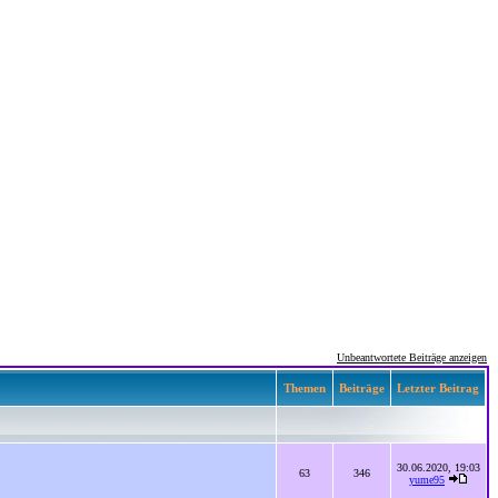
Unbeantwortete Beiträge anzeigen
Themen
Beiträge
Letzter Beitrag
30.06.2020, 19:03
63
346
yume95