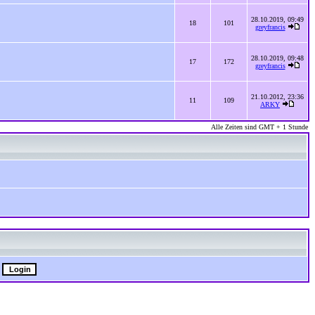
28.10.2019, 09:49
18
101
greyfrancis
28.10.2019, 09:48
17
172
greyfrancis
21.10.2012, 23:36
11
109
ARKY
Alle Zeiten sind GMT + 1 Stunde