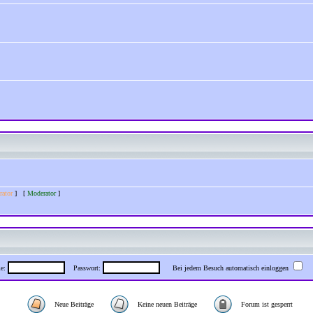
rator
] [
Moderator
]
me:
Passwort:
Bei jedem Besuch automatisch einloggen
Neue Beiträge
Keine neuen Beiträge
Forum ist gesperrt