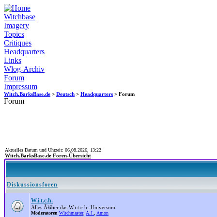
Witchbase
Imagery
Topics
Critiques
Headquarters
Links
Wlog-Archiv
Forum
Impressum
Witch.BarksBase.de
>
Deutsch
>
Headquarters
> Forum
Forum
Aktuelles Datum und Uhrzeit: 06.08.2026, 13:22
Witch.BarksBase.de Foren-Übersicht
Diskussionsforen
W.i.t.c.h.
Alles Ã¼ber das W.i.t.c.h.-Universum.
Moderatoren
Witchmaster
,
A.J.
,
Amon