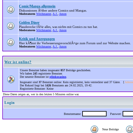
Comic/Manga allgemein
Diskussionen Ã¼ber andere Comics und Mangas.
Moderatoren
Witchmaster
,
A.J.
,
Amon
Golden Diner
Plauderecke fÃ¼r alles, was nichts mit Comics zu tun hat.
Moderatoren
Witchmaster
,
A.J.
,
Amon
Kritik und Anregungen
Hier kÃ¶nnt ihr VerbesserungsvorschlÃ¤ge zum Forum und zur Website machen.
Moderatoren
Witchmaster
,
A.J.
,
Amon
Wer ist online?
Unsere Benutzer haben insgesamt
857
Beiträge geschrieben.
Wir haben
245
registrierte Benutzer.
Der neueste Benutzer ist
plinkocasino
.
Insgesamt sind
37
Benutzer online: Kein registrierter, kein versteckter und 37 Gäste. [
Admini
Der Rekord liegt bei
1426
Benutzern am 24.02.2025, 19:42.
Registrierte Benutzer: Keine
Diese Daten zeigen an, wer in den letzten 5 Minuten online war.
Login
Benutzername:
Passwort:
Neue Beiträge