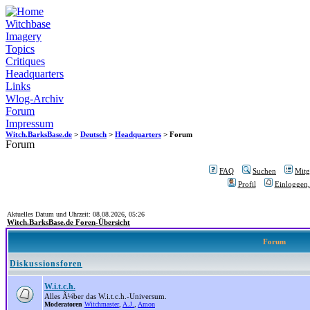
Witchbase
Imagery
Topics
Critiques
Headquarters
Links
Wlog-Archiv
Forum
Impressum
Witch.BarksBase.de
>
Deutsch
>
Headquarters
> Forum
Forum
FAQ
Suchen
Mitgl
Profil
Einloggen,
Aktuelles Datum und Uhrzeit: 08.08.2026, 05:26
Witch.BarksBase.de Foren-Übersicht
Forum
Diskussionsforen
W.i.t.c.h.
Alles Ã¼ber das W.i.t.c.h.-Universum.
Moderatoren
Witchmaster
,
A.J.
,
Amon