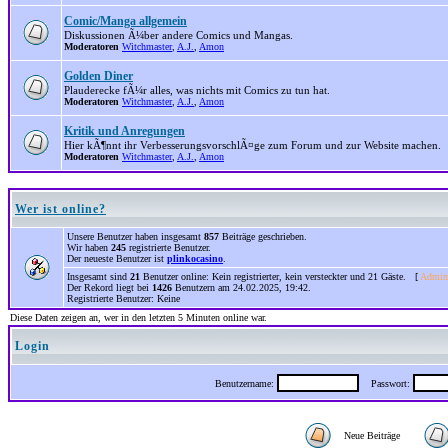
Comic/Manga allgemein
Diskussionen Ã¼ber andere Comics und Mangas.
Moderatoren
Witchmaster
,
A.J.
,
Amon
Golden Diner
Plauderecke fÃ¼r alles, was nichts mit Comics zu tun hat.
Moderatoren
Witchmaster
,
A.J.
,
Amon
Kritik und Anregungen
Hier kÃ¶nnt ihr VerbesserungsvorschlÃ¤ge zum Forum und zur Website machen.
Moderatoren
Witchmaster
,
A.J.
,
Amon
Wer ist online?
Unsere Benutzer haben insgesamt
857
Beiträge geschrieben.
Wir haben
245
registrierte Benutzer.
Der neueste Benutzer ist
plinkocasino
.
Insgesamt sind
21
Benutzer online: Kein registrierter, kein versteckter und 21 Gäste. [
Admini
Der Rekord liegt bei
1426
Benutzern am 24.02.2025, 19:42.
Registrierte Benutzer: Keine
Diese Daten zeigen an, wer in den letzten 5 Minuten online war.
Login
Benutzername:
Passwort:
Neue Beiträge