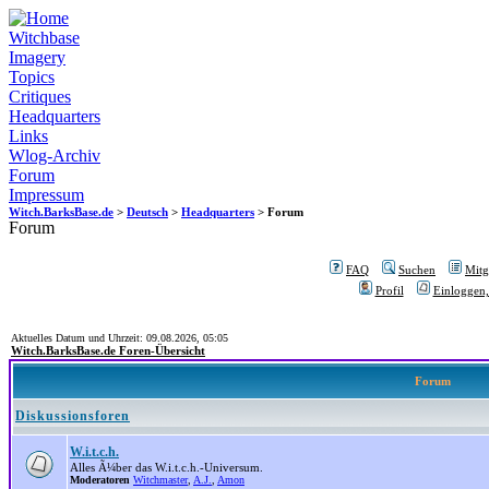
Witchbase
Imagery
Topics
Critiques
Headquarters
Links
Wlog-Archiv
Forum
Impressum
Witch.BarksBase.de
>
Deutsch
>
Headquarters
> Forum
Forum
FAQ
Suchen
Mitgl
Profil
Einloggen,
Aktuelles Datum und Uhrzeit: 09.08.2026, 05:05
Witch.BarksBase.de Foren-Übersicht
Forum
Diskussionsforen
W.i.t.c.h.
Alles Ã¼ber das W.i.t.c.h.-Universum.
Moderatoren
Witchmaster
,
A.J.
,
Amon