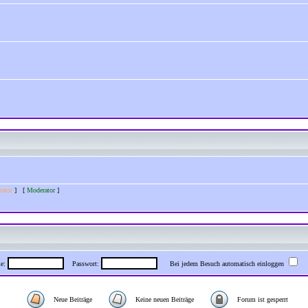
rator
] [
Moderator
]
me:
Passwort:
Bei jedem Besuch automatisch einloggen
Neue Beiträge
Keine neuen Beiträge
Forum ist gesperrt