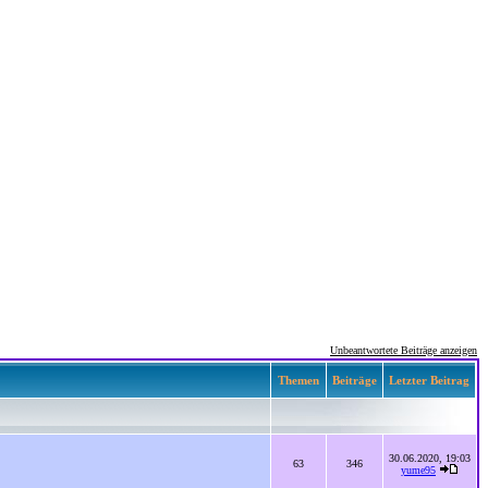
Unbeantwortete Beiträge anzeigen
Themen
Beiträge
Letzter Beitrag
30.06.2020, 19:03
63
346
yume95