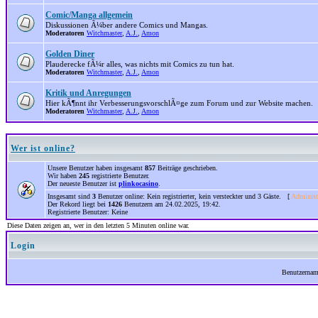
Comic/Manga allgemein
Diskussionen Ã¼ber andere Comics und Mangas.
Moderatoren
Witchmaster
,
A.J.
,
Amon
Golden Diner
Plauderecke fÃ¼r alles, was nichts mit Comics zu tun hat.
Moderatoren
Witchmaster
,
A.J.
,
Amon
Kritik und Anregungen
Hier kÃ¶nnt ihr VerbesserungsvorschlÃ¤ge zum Forum und zur Website machen.
Moderatoren
Witchmaster
,
A.J.
,
Amon
Wer ist online?
Unsere Benutzer haben insgesamt
857
Beiträge geschrieben.
Wir haben
245
registrierte Benutzer.
Der neueste Benutzer ist
plinkocasino
.
Insgesamt sind
3
Benutzer online: Kein registrierter, kein versteckter und 3 Gäste. [
Administ
Der Rekord liegt bei
1426
Benutzern am 24.02.2025, 19:42.
Registrierte Benutzer: Keine
Diese Daten zeigen an, wer in den letzten 5 Minuten online war.
Login
Benutzerna