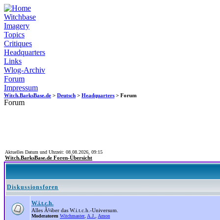
Witchbase
Imagery
Topics
Critiques
Headquarters
Links
Wlog-Archiv
Forum
Impressum
Witch.BarksBase.de
>
Deutsch
>
Headquarters
> Forum
Forum
Aktuelles Datum und Uhrzeit: 08.08.2026, 09:15
Witch.BarksBase.de Foren-Übersicht
Diskussionsforen
W.i.t.c.h.
Alles Ã¼ber das W.i.t.c.h.-Universum.
Moderatoren
Witchmaster
,
A.J.
,
Amon