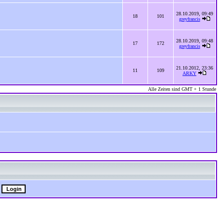
28.10.2019, 09:49
18
101
greyfrancis
28.10.2019, 09:48
17
172
greyfrancis
21.10.2012, 23:36
11
109
ARKY
Alle Zeiten sind GMT + 1 Stunde