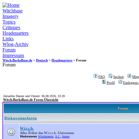
Witchbase
Imagery
Topics
Critiques
Headquarters
Links
Wlog-Archiv
Forum
Impressum
Witch.BarksBase.de
>
Deutsch
>
Headquarters
> Forum
Forum
FAQ
Suchen
Mitgl
Profil
Einloggen,
Aktuelles Datum und Uhrzeit: 06.08.2026, 23:28
Witch.BarksBase.de Foren-Übersicht
Forum
Diskussionsforen
W.i.t.c.h.
Alles Ã¼ber das W.i.t.c.h.-Universum.
Moderatoren
Witchmaster
,
A.J.
,
Amon