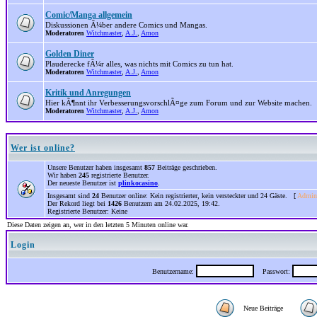
Comic/Manga allgemein
Diskussionen Ã¼ber andere Comics und Mangas.
Moderatoren
Witchmaster
,
A.J.
,
Amon
Golden Diner
Plauderecke fÃ¼r alles, was nichts mit Comics zu tun hat.
Moderatoren
Witchmaster
,
A.J.
,
Amon
Kritik und Anregungen
Hier kÃ¶nnt ihr VerbesserungsvorschlÃ¤ge zum Forum und zur Website machen.
Moderatoren
Witchmaster
,
A.J.
,
Amon
Wer ist online?
Unsere Benutzer haben insgesamt
857
Beiträge geschrieben.
Wir haben
245
registrierte Benutzer.
Der neueste Benutzer ist
plinkocasino
.
Insgesamt sind
24
Benutzer online: Kein registrierter, kein versteckter und 24 Gäste. [
Admini
Der Rekord liegt bei
1426
Benutzern am 24.02.2025, 19:42.
Registrierte Benutzer: Keine
Diese Daten zeigen an, wer in den letzten 5 Minuten online war.
Login
Benutzername:
Passwort:
Neue Beiträge