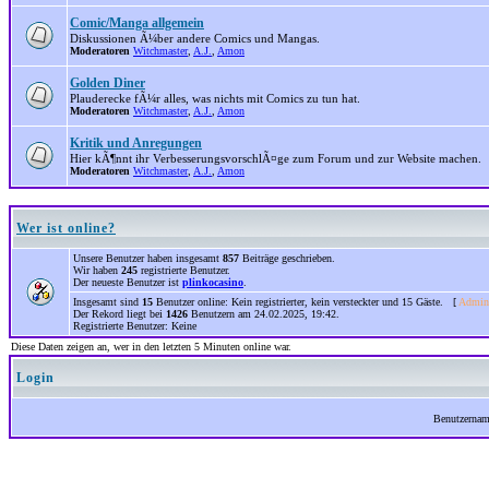
Comic/Manga allgemein
Diskussionen Ã¼ber andere Comics und Mangas.
Moderatoren
Witchmaster
,
A.J.
,
Amon
Golden Diner
Plauderecke fÃ¼r alles, was nichts mit Comics zu tun hat.
Moderatoren
Witchmaster
,
A.J.
,
Amon
Kritik und Anregungen
Hier kÃ¶nnt ihr VerbesserungsvorschlÃ¤ge zum Forum und zur Website machen.
Moderatoren
Witchmaster
,
A.J.
,
Amon
Wer ist online?
Unsere Benutzer haben insgesamt
857
Beiträge geschrieben.
Wir haben
245
registrierte Benutzer.
Der neueste Benutzer ist
plinkocasino
.
Insgesamt sind
15
Benutzer online: Kein registrierter, kein versteckter und 15 Gäste. [
Admini
Der Rekord liegt bei
1426
Benutzern am 24.02.2025, 19:42.
Registrierte Benutzer: Keine
Diese Daten zeigen an, wer in den letzten 5 Minuten online war.
Login
Benutzerna