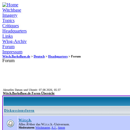
Witchbase
Imagery
Topics
Critiques
Headquarters
Links
Wlog-Archiv
Forum
Impressum
Witch.BarksBase.de
>
Deutsch
>
Headquarters
> Forum
Forum
Aktuelles Datum und Uhrzeit: 07.08.2026, 05:37
Witch.BarksBase.de Foren-Übersicht
Diskussionsforen
W.i.t.c.h.
Alles Ã¼ber das W.i.t.c.h.-Universum.
Moderatoren
Witchmaster
,
A.J.
,
Amon