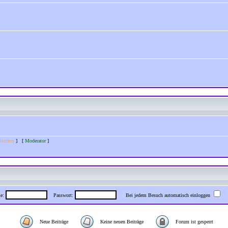
strator
] [
Moderator
]
me:
Passwort:
Bei jedem Besuch automatisch einloggen
Neue Beiträge
Keine neuen Beiträge
Forum ist gesperrt