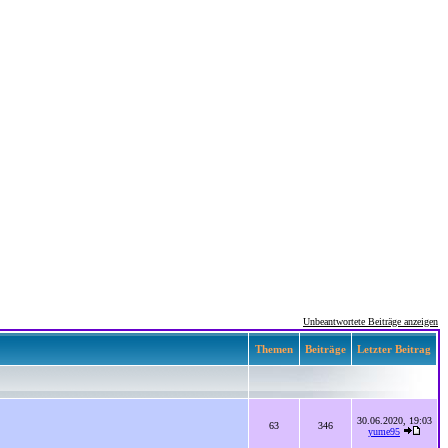
Unbeantwortete Beiträge anzeigen
Themen
Beiträge
Letzter Beitrag
30.06.2020, 19:03
63
346
yume95