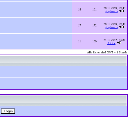
28.10.2019, 09:49
18
101
greyfrancis
28.10.2019, 09:48
17
172
greyfrancis
21.10.2012, 23:36
11
109
ARKY
Alle Zeiten sind GMT + 1 Stunde