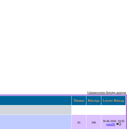
Unbeantwortete Beiträge anzeigen
Themen
Beiträge
Letzter Beitrag
30.06.2020, 19:03
63
346
yume95