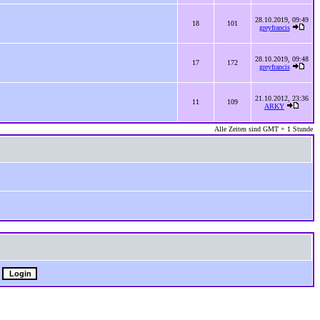
28.10.2019, 09:49
18
101
greyfrancis
28.10.2019, 09:48
17
172
greyfrancis
21.10.2012, 23:36
11
109
ARKY
Alle Zeiten sind GMT + 1 Stunde