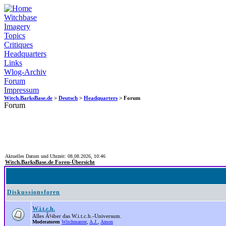
Witchbase
Imagery
Topics
Critiques
Headquarters
Links
Wlog-Archiv
Forum
Impressum
Witch.BarksBase.de
>
Deutsch
>
Headquarters
> Forum
Forum
Aktuelles Datum und Uhrzeit: 08.08.2026, 10:46
Witch.BarksBase.de Foren-Übersicht
Diskussionsforen
W.i.t.c.h.
Alles Ã¼ber das W.i.t.c.h.-Universum.
Moderatoren
Witchmaster
,
A.J.
,
Amon