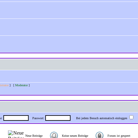
strator
] [
Moderator
]
me:
Passwort:
Bei jedem Besuch automatisch einloggen
Neue Beiträge
Keine neuen Beiträge
Forum ist gesperrt