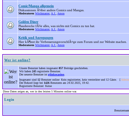
Comic/Manga allgemein
Diskussionen Ã¼ber andere Comics und Mangas.
Moderatoren
Witchmaster
,
A.J.
,
Amon
Golden Diner
Plauderecke fÃ¼r alles, was nichts mit Comics zu tun hat.
Moderatoren
Witchmaster
,
A.J.
,
Amon
Kritik und Anregungen
Hier kÃ¶nnt ihr VerbesserungsvorschlÃ¤ge zum Forum und zur Website machen.
Moderatoren
Witchmaster
,
A.J.
,
Amon
Wer ist online?
Unsere Benutzer haben insgesamt
857
Beiträge geschrieben.
Wir haben
245
registrierte Benutzer.
Der neueste Benutzer ist
plinkocasino
.
Insgesamt sind
12
Benutzer online: Kein registrierter, kein versteckter und 12 Gäste. [
Admini
Der Rekord liegt bei
1426
Benutzern am 24.02.2025, 19:42.
Registrierte Benutzer: Keine
Diese Daten zeigen an, wer in den letzten 5 Minuten online war.
Login
Benutzerna