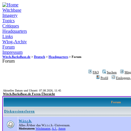
Witchbase
Imagery
Topics
Critiques
Headquarters
Links
Wlog-Archiv
Forum
Impressum
Witch.BarksBase.de
>
Deutsch
>
Headquarters
> Forum
Forum
FAQ
Suchen
Mitgl
Profil
Einloggen,
Aktuelles Datum und Uhrzeit: 07.08.2026, 11:45
Witch.BarksBase.de Foren-Übersicht
Forum
Diskussionsforen
W.i.t.c.h.
Alles Ã¼ber das W.i.t.c.h.-Universum.
Moderatoren
Witchmaster
,
A.J.
,
Amon