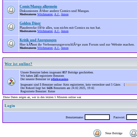
Comic/Manga allgemein
Diskussionen Ã¼ber andere Comics und Mangas.
Moderatoren
Witchmaster
,
A.J.
,
Amon
Golden Diner
Plauderecke fÃ¼r alles, was nichts mit Comics zu tun hat.
Moderatoren
Witchmaster
,
A.J.
,
Amon
Kritik und Anregungen
Hier kÃ¶nnt ihr VerbesserungsvorschlÃ¤ge zum Forum und zur Website machen.
Moderatoren
Witchmaster
,
A.J.
,
Amon
Wer ist online?
Unsere Benutzer haben insgesamt
857
Beiträge geschrieben.
Wir haben
245
registrierte Benutzer.
Der neueste Benutzer ist
plinkocasino
.
Insgesamt sind
5
Benutzer online: Kein registrierter, kein versteckter und 5 Gäste. [
Administ
Der Rekord liegt bei
1426
Benutzern am 24.02.2025, 19:42.
Registrierte Benutzer: Keine
Diese Daten zeigen an, wer in den letzten 5 Minuten online war.
Login
Benutzername:
Passwort:
Neue Beiträge