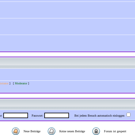
strator
] [
Moderator
]
me:
Passwort:
Bei jedem Besuch automatisch einloggen
Neue Beiträge
Keine neuen Beiträge
Forum ist gesperrt