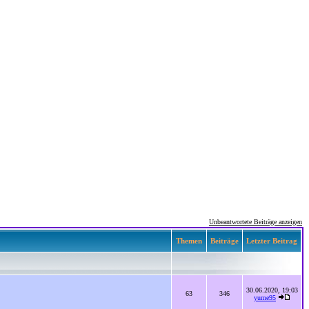
Unbeantwortete Beiträge anzeigen
Themen
Beiträge
Letzter Beitrag
30.06.2020, 19:03
63
346
yume95