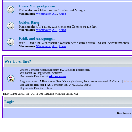
Comic/Manga allgemein
Diskussionen Ã¼ber andere Comics und Mangas.
Moderatoren
Witchmaster
,
A.J.
,
Amon
Golden Diner
Plauderecke fÃ¼r alles, was nichts mit Comics zu tun hat.
Moderatoren
Witchmaster
,
A.J.
,
Amon
Kritik und Anregungen
Hier kÃ¶nnt ihr VerbesserungsvorschlÃ¤ge zum Forum und zur Website machen.
Moderatoren
Witchmaster
,
A.J.
,
Amon
Wer ist online?
Unsere Benutzer haben insgesamt
857
Beiträge geschrieben.
Wir haben
245
registrierte Benutzer.
Der neueste Benutzer ist
plinkocasino
.
Insgesamt sind
17
Benutzer online: Kein registrierter, kein versteckter und 17 Gäste. [
Admini
Der Rekord liegt bei
1426
Benutzern am 24.02.2025, 19:42.
Registrierte Benutzer: Keine
Diese Daten zeigen an, wer in den letzten 5 Minuten online war.
Login
Benutzerna