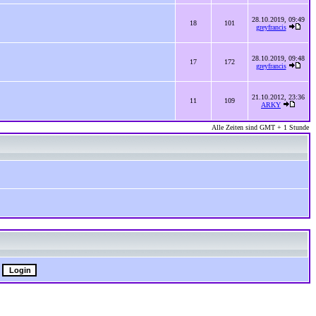
28.10.2019, 09:49
18
101
greyfrancis
28.10.2019, 09:48
17
172
greyfrancis
21.10.2012, 23:36
11
109
ARKY
Alle Zeiten sind GMT + 1 Stunde