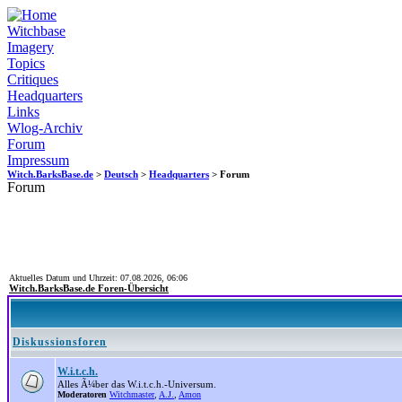
Witchbase
Imagery
Topics
Critiques
Headquarters
Links
Wlog-Archiv
Forum
Impressum
Witch.BarksBase.de
>
Deutsch
>
Headquarters
> Forum
Forum
Aktuelles Datum und Uhrzeit: 07.08.2026, 06:06
Witch.BarksBase.de Foren-Übersicht
Diskussionsforen
W.i.t.c.h.
Alles Ã¼ber das W.i.t.c.h.-Universum.
Moderatoren
Witchmaster
,
A.J.
,
Amon