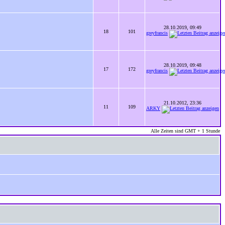
28.10.2019, 09:49
18
101
greyfrancis
28.10.2019, 09:48
17
172
greyfrancis
21.10.2012, 23:36
11
109
ARKY
Alle Zeiten sind GMT + 1 Stunde