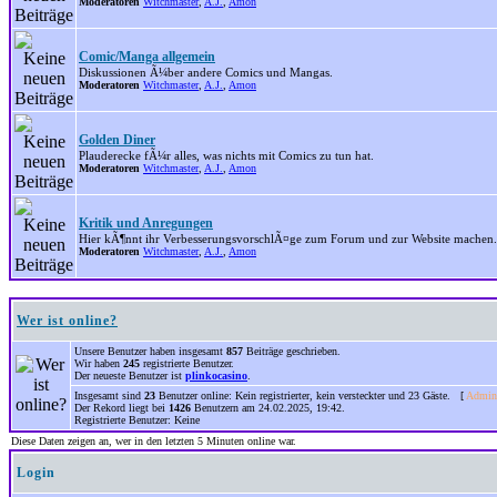
Moderatoren
Witchmaster
,
A.J.
,
Amon
Comic/Manga allgemein
Diskussionen Ã¼ber andere Comics und Mangas.
Moderatoren
Witchmaster
,
A.J.
,
Amon
Golden Diner
Plauderecke fÃ¼r alles, was nichts mit Comics zu tun hat.
Moderatoren
Witchmaster
,
A.J.
,
Amon
Kritik und Anregungen
Hier kÃ¶nnt ihr VerbesserungsvorschlÃ¤ge zum Forum und zur Website machen.
Moderatoren
Witchmaster
,
A.J.
,
Amon
Wer ist online?
Unsere Benutzer haben insgesamt
857
Beiträge geschrieben.
Wir haben
245
registrierte Benutzer.
Der neueste Benutzer ist
plinkocasino
.
Insgesamt sind
23
Benutzer online: Kein registrierter, kein versteckter und 23 Gäste. [
Admini
Der Rekord liegt bei
1426
Benutzern am 24.02.2025, 19:42.
Registrierte Benutzer: Keine
Diese Daten zeigen an, wer in den letzten 5 Minuten online war.
Login