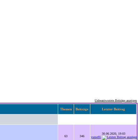
Unbeantwortete Beiträge anzeigen
Themen
Beiträge
Letzter Beitrag
30.06.2020, 19:03
63
346
yume95