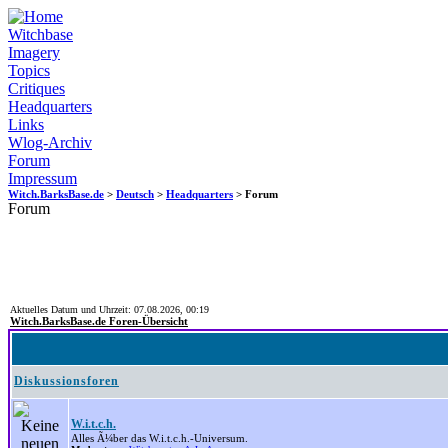
Witchbase
Imagery
Topics
Critiques
Headquarters
Links
Wlog-Archiv
Forum
Impressum
Witch.BarksBase.de
>
Deutsch
>
Headquarters
> Forum
Forum
Aktuelles Datum und Uhrzeit: 07.08.2026, 00:19
Witch.BarksBase.de Foren-Übersicht
Diskussionsforen
W.i.t.c.h.
Alles Ã¼ber das W.i.t.c.h.-Universum.