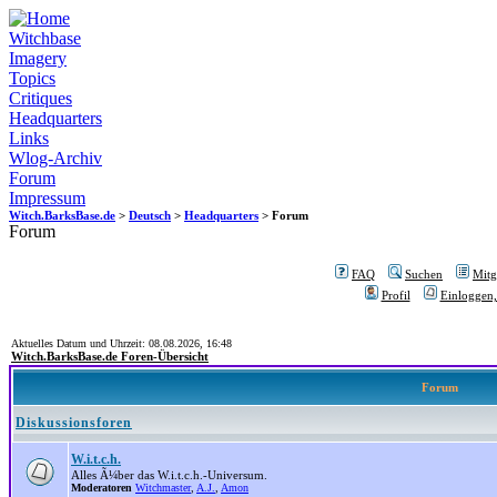
Witchbase
Imagery
Topics
Critiques
Headquarters
Links
Wlog-Archiv
Forum
Impressum
Witch.BarksBase.de
>
Deutsch
>
Headquarters
> Forum
Forum
FAQ
Suchen
Mitgl
Profil
Einloggen,
Aktuelles Datum und Uhrzeit: 08.08.2026, 16:48
Witch.BarksBase.de Foren-Übersicht
Forum
Diskussionsforen
W.i.t.c.h.
Alles Ã¼ber das W.i.t.c.h.-Universum.
Moderatoren
Witchmaster
,
A.J.
,
Amon