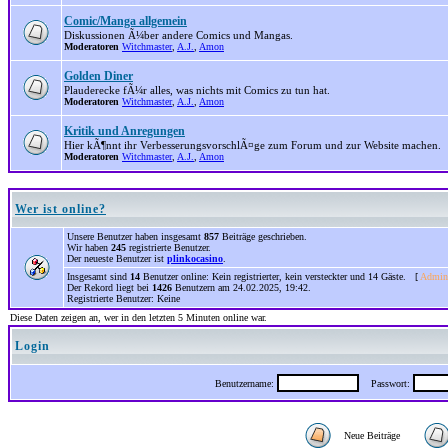
Comic/Manga allgemein
Diskussionen Ã¼ber andere Comics und Mangas.
Moderatoren
Witchmaster
,
A.J.
,
Amon
Golden Diner
Plauderecke fÃ¼r alles, was nichts mit Comics zu tun hat.
Moderatoren
Witchmaster
,
A.J.
,
Amon
Kritik und Anregungen
Hier kÃ¶nnt ihr VerbesserungsvorschlÃ¤ge zum Forum und zur Website machen.
Moderatoren
Witchmaster
,
A.J.
,
Amon
Wer ist online?
Unsere Benutzer haben insgesamt
857
Beiträge geschrieben.
Wir haben
245
registrierte Benutzer.
Der neueste Benutzer ist
plinkocasino
.
Insgesamt sind
14
Benutzer online: Kein registrierter, kein versteckter und 14 Gäste. [
Admini
Der Rekord liegt bei
1426
Benutzern am 24.02.2025, 19:42.
Registrierte Benutzer: Keine
Diese Daten zeigen an, wer in den letzten 5 Minuten online war.
Login
Benutzername:
Passwort:
Neue Beiträge