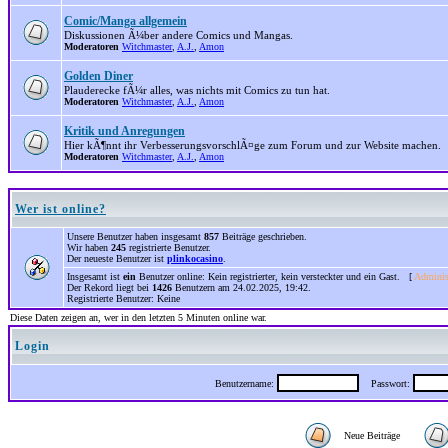
Comic/Manga allgemein
Diskussionen Ã¼ber andere Comics und Mangas.
Moderatoren
Witchmaster
,
A.J.
,
Amon
Golden Diner
Plauderecke fÃ¼r alles, was nichts mit Comics zu tun hat.
Moderatoren
Witchmaster
,
A.J.
,
Amon
Kritik und Anregungen
Hier kÃ¶nnt ihr VerbesserungsvorschlÃ¤ge zum Forum und zur Website machen.
Moderatoren
Witchmaster
,
A.J.
,
Amon
Wer ist online?
Unsere Benutzer haben insgesamt
857
Beiträge geschrieben.
Wir haben
245
registrierte Benutzer.
Der neueste Benutzer ist
plinkocasino
.
Insgesamt ist
ein
Benutzer online: Kein registrierter, kein versteckter und ein Gast. [
Adminis
Der Rekord liegt bei
1426
Benutzern am 24.02.2025, 19:42.
Registrierte Benutzer: Keine
Diese Daten zeigen an, wer in den letzten 5 Minuten online war.
Login
Benutzername:
Passwort:
Neue Beiträge