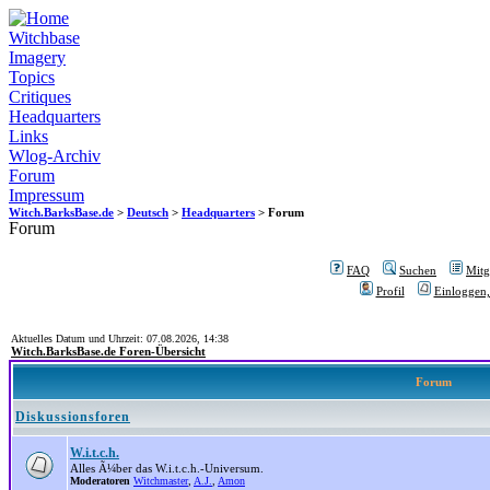
Witchbase
Imagery
Topics
Critiques
Headquarters
Links
Wlog-Archiv
Forum
Impressum
Witch.BarksBase.de
>
Deutsch
>
Headquarters
> Forum
Forum
FAQ
Suchen
Mitgl
Profil
Einloggen,
Aktuelles Datum und Uhrzeit: 07.08.2026, 14:38
Witch.BarksBase.de Foren-Übersicht
Forum
Diskussionsforen
W.i.t.c.h.
Alles Ã¼ber das W.i.t.c.h.-Universum.
Moderatoren
Witchmaster
,
A.J.
,
Amon