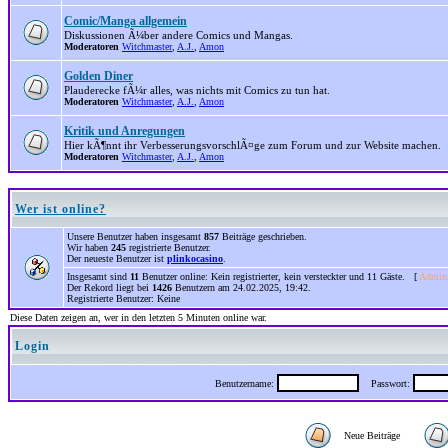
Comic/Manga allgemein
Diskussionen Ã¼ber andere Comics und Mangas.
Moderatoren
Witchmaster
,
A.J.
,
Amon
Golden Diner
Plauderecke fÃ¼r alles, was nichts mit Comics zu tun hat.
Moderatoren
Witchmaster
,
A.J.
,
Amon
Kritik und Anregungen
Hier kÃ¶nnt ihr VerbesserungsvorschlÃ¤ge zum Forum und zur Website machen.
Moderatoren
Witchmaster
,
A.J.
,
Amon
Wer ist online?
Unsere Benutzer haben insgesamt
857
Beiträge geschrieben.
Wir haben
245
registrierte Benutzer.
Der neueste Benutzer ist
plinkocasino
.
Insgesamt sind
11
Benutzer online: Kein registrierter, kein versteckter und 11 Gäste. [
Admini
Der Rekord liegt bei
1426
Benutzern am 24.02.2025, 19:42.
Registrierte Benutzer: Keine
Diese Daten zeigen an, wer in den letzten 5 Minuten online war.
Login
Benutzername:
Passwort:
Neue Beiträge