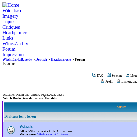
Witchbase
Imagery
Topics
Critiques
Headquarters
Links
Wlog-Archiv
Forum
Impressum
Witch.BarksBase.de
>
Deutsch
>
Headquarters
> Forum
Forum
FAQ
Suchen
Mitgl
Profil
Einloggen,
Aktuelles Datum und Uhrzeit: 06.08.2026, 05:31
Witch.BarksBase.de Foren-Übersicht
Forum
Diskussionsforen
W.i.t.c.h.
Alles Ã¼ber das W.i.t.c.h.-Universum.
Moderatoren
Witchmaster
,
A.J.
,
Amon