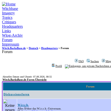
Witchbase
Imagery
Topics
Critiques
Headquarters
Links
Wlog-Archiv
Forum
Impressum
Witch.BarksBase.de
>
Deutsch
>
Headquarters
> Forum
Forum
FAQ
Suchen
Mitgl
Profil
Aktuelles Datum und Uhrzeit: 07.08.2026, 08:55
Witch.BarksBase.de Foren-Übersicht
Forum
Diskussionsforen
W.i.t.c.h.
Alles Ã¼ber das W.i.t.c.h.-Universum.