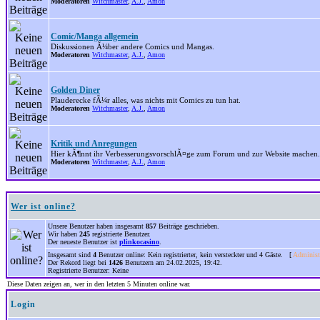
Moderatoren
Witchmaster
,
A.J.
,
Amon
Comic/Manga allgemein
Diskussionen Ã¼ber andere Comics und Mangas.
Moderatoren
Witchmaster
,
A.J.
,
Amon
Golden Diner
Plauderecke fÃ¼r alles, was nichts mit Comics zu tun hat.
Moderatoren
Witchmaster
,
A.J.
,
Amon
Kritik und Anregungen
Hier kÃ¶nnt ihr VerbesserungsvorschlÃ¤ge zum Forum und zur Website machen.
Moderatoren
Witchmaster
,
A.J.
,
Amon
Wer ist online?
Unsere Benutzer haben insgesamt
857
Beiträge geschrieben.
Wir haben
245
registrierte Benutzer.
Der neueste Benutzer ist
plinkocasino
.
Insgesamt sind
4
Benutzer online: Kein registrierter, kein versteckter und 4 Gäste. [
Administ
Der Rekord liegt bei
1426
Benutzern am 24.02.2025, 19:42.
Registrierte Benutzer: Keine
Diese Daten zeigen an, wer in den letzten 5 Minuten online war.
Login