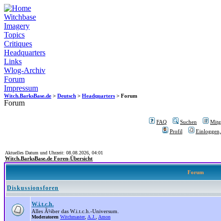
Witchbase
Imagery
Topics
Critiques
Headquarters
Links
Wlog-Archiv
Forum
Impressum
Witch.BarksBase.de
>
Deutsch
>
Headquarters
> Forum
Forum
FAQ
Suchen
Mitgl
Profil
Einloggen,
Aktuelles Datum und Uhrzeit: 08.08.2026, 04:01
Witch.BarksBase.de Foren-Übersicht
Forum
Diskussionsforen
W.i.t.c.h.
Alles Ã¼ber das W.i.t.c.h.-Universum.
Moderatoren
Witchmaster
,
A.J.
,
Amon