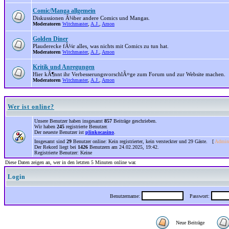
Comic/Manga allgemein
Diskussionen Ã¼ber andere Comics und Mangas.
Moderatoren
Witchmaster
,
A.J.
,
Amon
Golden Diner
Plauderecke fÃ¼r alles, was nichts mit Comics zu tun hat.
Moderatoren
Witchmaster
,
A.J.
,
Amon
Kritik und Anregungen
Hier kÃ¶nnt ihr VerbesserungsvorschlÃ¤ge zum Forum und zur Website machen.
Moderatoren
Witchmaster
,
A.J.
,
Amon
Wer ist online?
Unsere Benutzer haben insgesamt
857
Beiträge geschrieben.
Wir haben
245
registrierte Benutzer.
Der neueste Benutzer ist
plinkocasino
.
Insgesamt sind
29
Benutzer online: Kein registrierter, kein versteckter und 29 Gäste. [
Admini
Der Rekord liegt bei
1426
Benutzern am 24.02.2025, 19:42.
Registrierte Benutzer: Keine
Diese Daten zeigen an, wer in den letzten 5 Minuten online war.
Login
Benutzername:
Passwort:
Neue Beiträge