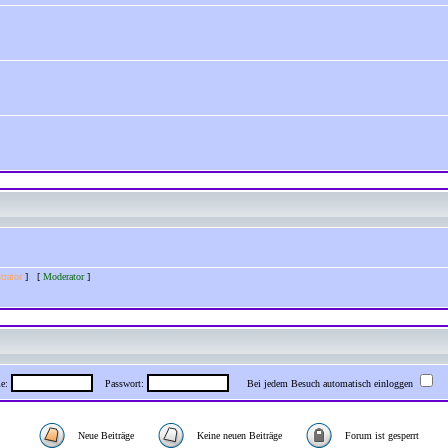
trator
] [
Moderator
]
me:
Passwort:
Bei jedem Besuch automatisch einloggen
Neue Beiträge
Keine neuen Beiträge
Forum ist gesperrt