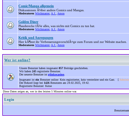
Comic/Manga allgemein
Diskussionen Ã¼ber andere Comics und Mangas.
Moderatoren
Witchmaster
,
A.J.
,
Amon
Golden Diner
Plauderecke fÃ¼r alles, was nichts mit Comics zu tun hat.
Moderatoren
Witchmaster
,
A.J.
,
Amon
Kritik und Anregungen
Hier kÃ¶nnt ihr VerbesserungsvorschlÃ¤ge zum Forum und zur Website machen.
Moderatoren
Witchmaster
,
A.J.
,
Amon
Wer ist online?
Unsere Benutzer haben insgesamt
857
Beiträge geschrieben.
Wir haben
245
registrierte Benutzer.
Der neueste Benutzer ist
plinkocasino
.
Insgesamt ist
ein
Benutzer online: Kein registrierter, kein versteckter und ein Gast. [
Adminis
Der Rekord liegt bei
1426
Benutzern am 24.02.2025, 19:42.
Registrierte Benutzer: Keine
Diese Daten zeigen an, wer in den letzten 5 Minuten online war.
Login
Benutzerna