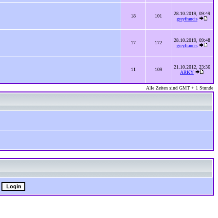
28.10.2019, 09:49
18
101
greyfrancis
28.10.2019, 09:48
17
172
greyfrancis
21.10.2012, 23:36
11
109
ARKY
Alle Zeiten sind GMT + 1 Stunde