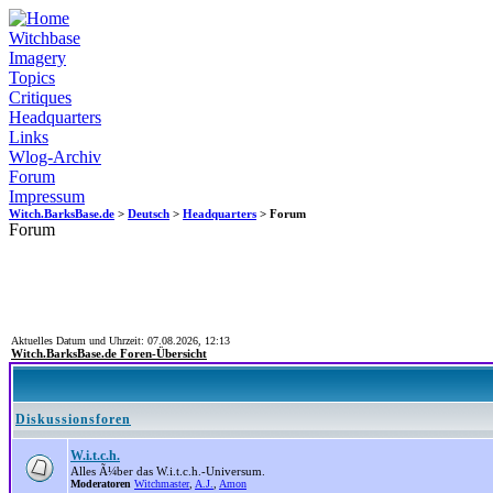
Witchbase
Imagery
Topics
Critiques
Headquarters
Links
Wlog-Archiv
Forum
Impressum
Witch.BarksBase.de
>
Deutsch
>
Headquarters
> Forum
Forum
Aktuelles Datum und Uhrzeit: 07.08.2026, 12:13
Witch.BarksBase.de Foren-Übersicht
Diskussionsforen
W.i.t.c.h.
Alles Ã¼ber das W.i.t.c.h.-Universum.
Moderatoren
Witchmaster
,
A.J.
,
Amon