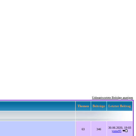
Unbeantwortete Beiträge anzeigen
Themen
Beiträge
Letzter Beitrag
30.06.2020, 19:03
63
346
yume95