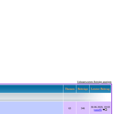
Unbeantwortete Beiträge anzeigen
Themen
Beiträge
Letzter Beitrag
30.06.2020, 19:03
63
346
yume95