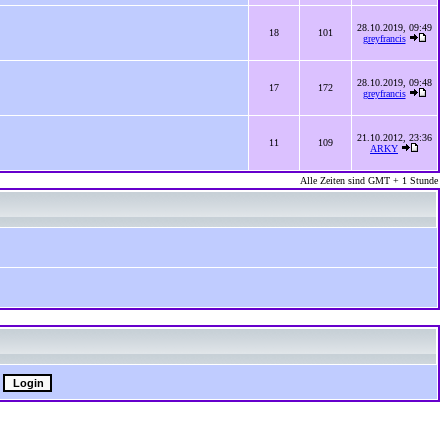
28.10.2019, 09:49
18
101
greyfrancis
28.10.2019, 09:48
17
172
greyfrancis
21.10.2012, 23:36
11
109
ARKY
Alle Zeiten sind GMT + 1 Stunde