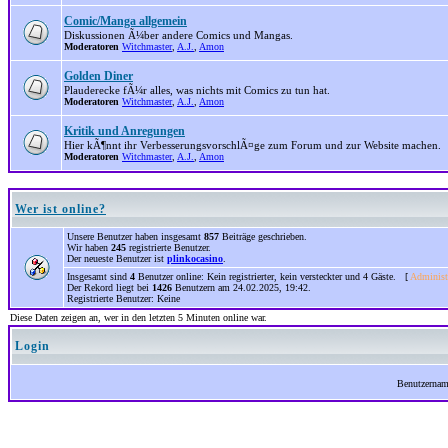
Comic/Manga allgemein
Diskussionen Ã¼ber andere Comics und Mangas.
Moderatoren
Witchmaster
,
A.J.
,
Amon
Golden Diner
Plauderecke fÃ¼r alles, was nichts mit Comics zu tun hat.
Moderatoren
Witchmaster
,
A.J.
,
Amon
Kritik und Anregungen
Hier kÃ¶nnt ihr VerbesserungsvorschlÃ¤ge zum Forum und zur Website machen.
Moderatoren
Witchmaster
,
A.J.
,
Amon
Wer ist online?
Unsere Benutzer haben insgesamt
857
Beiträge geschrieben.
Wir haben
245
registrierte Benutzer.
Der neueste Benutzer ist
plinkocasino
.
Insgesamt sind
4
Benutzer online: Kein registrierter, kein versteckter und 4 Gäste. [
Administ
Der Rekord liegt bei
1426
Benutzern am 24.02.2025, 19:42.
Registrierte Benutzer: Keine
Diese Daten zeigen an, wer in den letzten 5 Minuten online war.
Login
Benutzerna