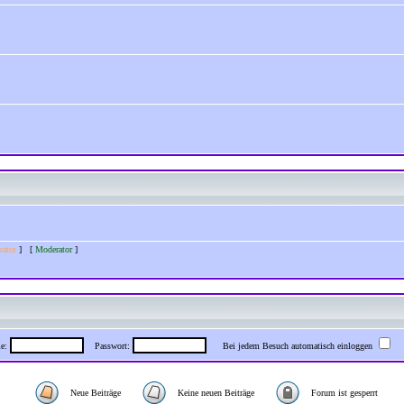
rator
] [
Moderator
]
me:
Passwort:
Bei jedem Besuch automatisch einloggen
Neue Beiträge
Keine neuen Beiträge
Forum ist gesperrt