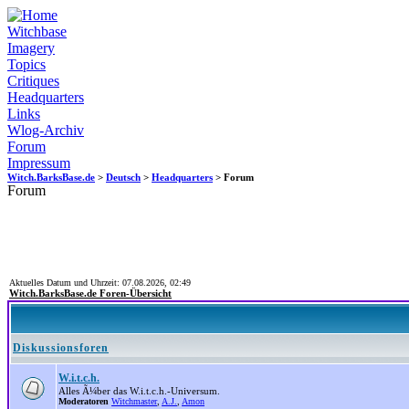
Witchbase
Imagery
Topics
Critiques
Headquarters
Links
Wlog-Archiv
Forum
Impressum
Witch.BarksBase.de
>
Deutsch
>
Headquarters
> Forum
Forum
Aktuelles Datum und Uhrzeit: 07.08.2026, 02:49
Witch.BarksBase.de Foren-Übersicht
Diskussionsforen
W.i.t.c.h.
Alles Ã¼ber das W.i.t.c.h.-Universum.
Moderatoren
Witchmaster
,
A.J.
,
Amon