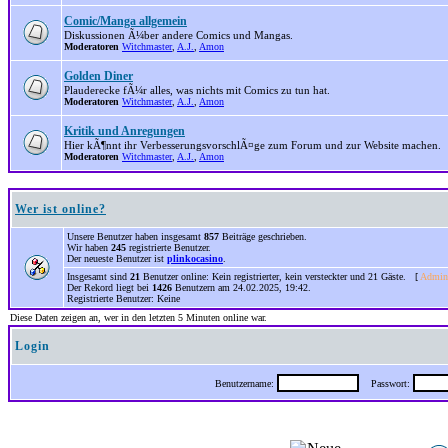
Comic/Manga allgemein
Diskussionen Ã¼ber andere Comics und Mangas.
Moderatoren
Witchmaster
,
A.J.
,
Amon
Golden Diner
Plauderecke fÃ¼r alles, was nichts mit Comics zu tun hat.
Moderatoren
Witchmaster
,
A.J.
,
Amon
Kritik und Anregungen
Hier kÃ¶nnt ihr VerbesserungsvorschlÃ¤ge zum Forum und zur Website machen.
Moderatoren
Witchmaster
,
A.J.
,
Amon
Wer ist online?
Unsere Benutzer haben insgesamt
857
Beiträge geschrieben.
Wir haben
245
registrierte Benutzer.
Der neueste Benutzer ist
plinkocasino
.
Insgesamt sind
21
Benutzer online: Kein registrierter, kein versteckter und 21 Gäste. [
Admini
Der Rekord liegt bei
1426
Benutzern am 24.02.2025, 19:42.
Registrierte Benutzer: Keine
Diese Daten zeigen an, wer in den letzten 5 Minuten online war.
Login
Benutzername:
Passwort: