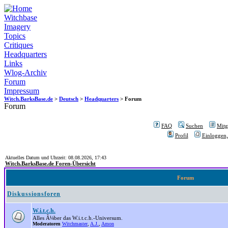
Witchbase
Imagery
Topics
Critiques
Headquarters
Links
Wlog-Archiv
Forum
Impressum
Witch.BarksBase.de
>
Deutsch
>
Headquarters
> Forum
Forum
FAQ
Suchen
Mitgl
Profil
Einloggen,
Aktuelles Datum und Uhrzeit: 08.08.2026, 17:43
Witch.BarksBase.de Foren-Übersicht
Forum
Diskussionsforen
W.i.t.c.h.
Alles Ã¼ber das W.i.t.c.h.-Universum.
Moderatoren
Witchmaster
,
A.J.
,
Amon