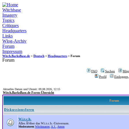
Witchbase
Imagery
Topics
Critiques
Headquarters
Links
Wlog-Archiv
Forum
Impressum
Witch.BarksBase.de
>
Deutsch
>
Headquarters
> Forum
Forum
FAQ
Suchen
Mitgl
Profil
Einloggen,
Aktuelles Datum und Uhrzeit: 09.08.2026, 12:15
Witch.BarksBase.de Foren-Übersicht
Forum
Diskussionsforen
W.i.t.c.h.
Alles Ã¼ber das W.i.t.c.h.-Universum.
Moderatoren
Witchmaster
,
A.J.
,
Amon