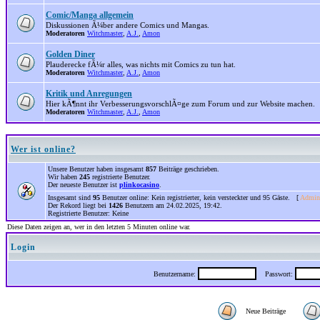
Comic/Manga allgemein
Diskussionen Ã¼ber andere Comics und Mangas.
Moderatoren
Witchmaster
,
A.J.
,
Amon
Golden Diner
Plauderecke fÃ¼r alles, was nichts mit Comics zu tun hat.
Moderatoren
Witchmaster
,
A.J.
,
Amon
Kritik und Anregungen
Hier kÃ¶nnt ihr VerbesserungsvorschlÃ¤ge zum Forum und zur Website machen.
Moderatoren
Witchmaster
,
A.J.
,
Amon
Wer ist online?
Unsere Benutzer haben insgesamt
857
Beiträge geschrieben.
Wir haben
245
registrierte Benutzer.
Der neueste Benutzer ist
plinkocasino
.
Insgesamt sind
95
Benutzer online: Kein registrierter, kein versteckter und 95 Gäste. [
Admini
Der Rekord liegt bei
1426
Benutzern am 24.02.2025, 19:42.
Registrierte Benutzer: Keine
Diese Daten zeigen an, wer in den letzten 5 Minuten online war.
Login
Benutzername:
Passwort:
Neue Beiträge