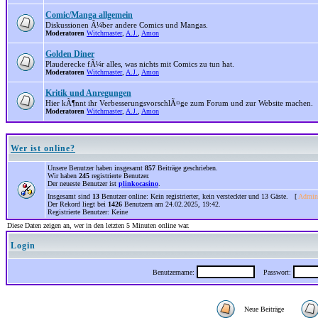
Comic/Manga allgemein
Diskussionen Ã¼ber andere Comics und Mangas.
Moderatoren
Witchmaster
,
A.J.
,
Amon
Golden Diner
Plauderecke fÃ¼r alles, was nichts mit Comics zu tun hat.
Moderatoren
Witchmaster
,
A.J.
,
Amon
Kritik und Anregungen
Hier kÃ¶nnt ihr VerbesserungsvorschlÃ¤ge zum Forum und zur Website machen.
Moderatoren
Witchmaster
,
A.J.
,
Amon
Wer ist online?
Unsere Benutzer haben insgesamt
857
Beiträge geschrieben.
Wir haben
245
registrierte Benutzer.
Der neueste Benutzer ist
plinkocasino
.
Insgesamt sind
13
Benutzer online: Kein registrierter, kein versteckter und 13 Gäste. [
Admini
Der Rekord liegt bei
1426
Benutzern am 24.02.2025, 19:42.
Registrierte Benutzer: Keine
Diese Daten zeigen an, wer in den letzten 5 Minuten online war.
Login
Benutzername:
Passwort:
Neue Beiträge