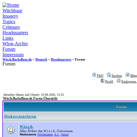
Witchbase
Imagery
Topics
Critiques
Headquarters
Links
Wlog-Archiv
Forum
Impressum
Witch.BarksBase.de
>
Deutsch
>
Headquarters
> Forum
Forum
FAQ
Suchen
Mitgl
Profil
Einloggen,
Aktuelles Datum und Uhrzeit: 10.08.2026, 13:25
Witch.BarksBase.de Foren-Übersicht
Forum
Diskussionsforen
W.i.t.c.h.
Alles Ã¼ber das W.i.t.c.h.-Universum.
Moderatoren
Witchmaster
,
A.J.
,
Amon