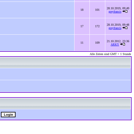
28.10.2019, 09:49
18
101
greyfrancis
28.10.2019, 09:48
17
172
greyfrancis
21.10.2012, 23:36
11
109
ARKY
Alle Zeiten sind GMT + 1 Stunde