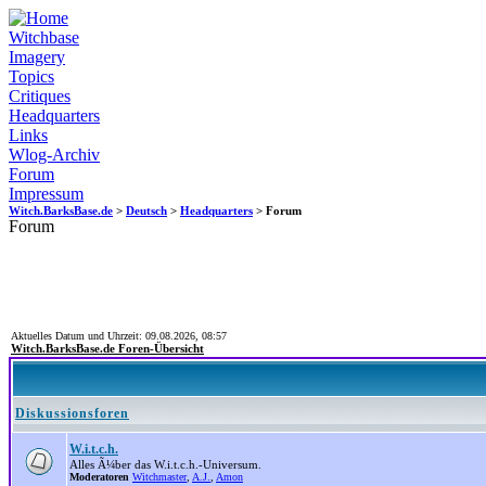
Witchbase
Imagery
Topics
Critiques
Headquarters
Links
Wlog-Archiv
Forum
Impressum
Witch.BarksBase.de
>
Deutsch
>
Headquarters
> Forum
Forum
Aktuelles Datum und Uhrzeit: 09.08.2026, 08:57
Witch.BarksBase.de Foren-Übersicht
Diskussionsforen
W.i.t.c.h.
Alles Ã¼ber das W.i.t.c.h.-Universum.
Moderatoren
Witchmaster
,
A.J.
,
Amon