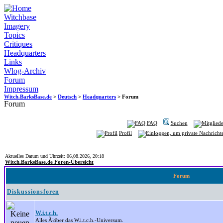
Witchbase
Imagery
Topics
Critiques
Headquarters
Links
Wlog-Archiv
Forum
Impressum
Witch.BarksBase.de
>
Deutsch
>
Headquarters
> Forum
Forum
FAQ
Suchen
Profil
Aktuelles Datum und Uhrzeit: 06.08.2026, 20:18
Witch.BarksBase.de Foren-Übersicht
Forum
Diskussionsforen
W.i.t.c.h.
Alles Ã¼ber das W.i.t.c.h.-Universum.