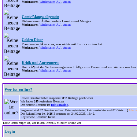
Moderatoren
Witchmaster
,
A.J.
,
Amon
Comic/Manga allgemein
Diskussionen Ã¼ber andere Comics und Mangas.
Moderatoren
Witchmaster
,
A.J.
,
Amon
Golden Diner
Plauderecke fÃ¼r alles, was nichts mit Comics zu tun hat.
Moderatoren
Witchmaster
,
A.J.
,
Amon
Kritik und Anregungen
Hier kÃ¶nnt ihr VerbesserungsvorschlÃ¤ge zum Forum und zur Website machen.
Moderatoren
Witchmaster
,
A.J.
,
Amon
Wer ist online?
Unsere Benutzer haben insgesamt
857
Beiträge geschrieben.
Wir haben
245
registrierte Benutzer.
Der neueste Benutzer ist
plinkocasino
.
Insgesamt sind
82
Benutzer online: Kein registrierter, kein versteckter und 82 Gäste. [
Admini
Der Rekord liegt bei
1426
Benutzern am 24.02.2025, 19:42.
Registrierte Benutzer: Keine
Diese Daten zeigen an, wer in den letzten 5 Minuten online war.
Login