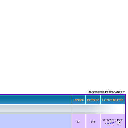
Unbeantwortete Beiträge anzeigen
Themen
Beiträge
Letzter Beitrag
30.06.2020, 19:03
63
346
yume95