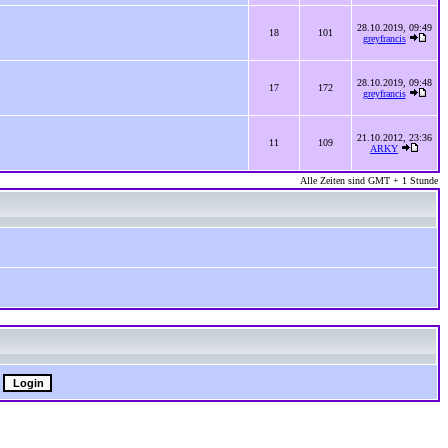
28.10.2019, 09:49
18
101
greyfrancis
28.10.2019, 09:48
17
172
greyfrancis
21.10.2012, 23:36
11
109
ARKY
Alle Zeiten sind GMT + 1 Stunde