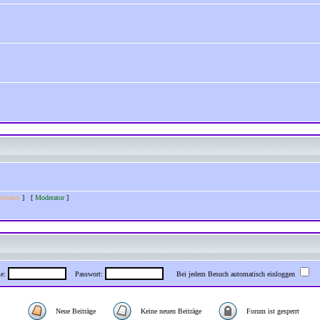
strator
] [
Moderator
]
me:
Passwort:
Bei jedem Besuch automatisch einloggen
Neue Beiträge
Keine neuen Beiträge
Forum ist gesperrt