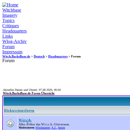
Witchbase
Imagery
Topics
Critiques
Headquarters
Links
Wlog-Archiv
Forum
Impressum
Witch.BarksBase.de
>
Deutsch
>
Headquarters
> Forum
Forum
Aktuelles Datum und Uhrzeit: 07.08.2026, 06:04
Witch.BarksBase.de Foren-Übersicht
Diskussionsforen
W.i.t.c.h.
Alles Ã¼ber das W.i.t.c.h.-Universum.
Moderatoren
Witchmaster
,
A.J.
,
Amon