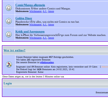
Comic/Manga allgemein
Diskussionen Ã¼ber andere Comics und Mangas.
Moderatoren
Witchmaster
,
A.J.
,
Amon
Golden Diner
Plauderecke fÃ¼r alles, was nichts mit Comics zu tun hat.
Moderatoren
Witchmaster
,
A.J.
,
Amon
Kritik und Anregungen
Hier kÃ¶nnt ihr VerbesserungsvorschlÃ¤ge zum Forum und zur Website machen.
Moderatoren
Witchmaster
,
A.J.
,
Amon
Wer ist online?
Unsere Benutzer haben insgesamt
857
Beiträge geschrieben.
Wir haben
245
registrierte Benutzer.
Der neueste Benutzer ist
plinkocasino
.
Insgesamt sind
19
Benutzer online: Kein registrierter, kein versteckter und 19 Gäste. [
Admini
Der Rekord liegt bei
1426
Benutzern am 24.02.2025, 19:42.
Registrierte Benutzer: Keine
Diese Daten zeigen an, wer in den letzten 5 Minuten online war.
Login
Benutzerna