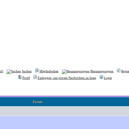
AQ
Suchen
Mitgliederliste
Benutzergruppen
Regis
Profil
Einloggen, um private Nachrichten zu lesen
Login
Forum