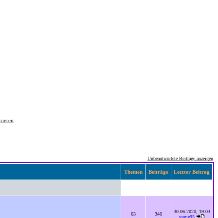
trieren
Unbeantwortete Beiträge anzeigen
Themen
Beiträge
Letzter Beitrag
30.06.2020, 19:03
63
346
yume95