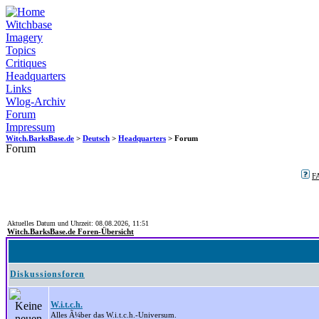
Witchbase
Imagery
Topics
Critiques
Headquarters
Links
Wlog-Archiv
Forum
Impressum
Witch.BarksBase.de
>
Deutsch
>
Headquarters
> Forum
Forum
F
Aktuelles Datum und Uhrzeit: 08.08.2026, 11:51
Witch.BarksBase.de Foren-Übersicht
Diskussionsforen
W.i.t.c.h.
Alles Ã¼ber das W.i.t.c.h.-Universum.