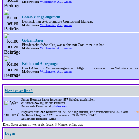
Moderatoren
Witchmaster
,
A.J.
,
Amon
Comic/Manga allgemein
Diskussionen Ã¼ber andere Comics und Mangas.
Moderatoren
Witchmaster
,
A.J.
,
Amon
Golden Diner
Plauderecke fÃ¼r alles, was nichts mit Comics zu tun hat.
Moderatoren
Witchmaster
,
A.J.
,
Amon
Kritik und Anregungen
Hier kÃ¶nnt ihr VerbesserungsvorschlÃ¤ge zum Forum und zur Website machen.
Moderatoren
Witchmaster
,
A.J.
,
Amon
Wer ist online?
Unsere Benutzer haben insgesamt
857
Beiträge geschrieben.
Wir haben
245
registrierte Benutzer.
Der neueste Benutzer ist
plinkocasino
.
Insgesamt sind
262
Benutzer online: Kein registrierter, kein versteckter und 262 Gäste. [
Admi
Der Rekord liegt bei
1426
Benutzern am 24.02.2025, 19:42.
Registrierte Benutzer: Keine
Diese Daten zeigen an, wer in den letzten 5 Minuten online war.
Login