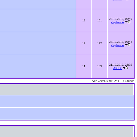
28.10.2019, 09:49
18
101
greyfrancis
28.10.2019, 09:48
17
172
greyfrancis
21.10.2012, 23:36
11
109
ARKY
Alle Zeiten sind GMT + 1 Stunde