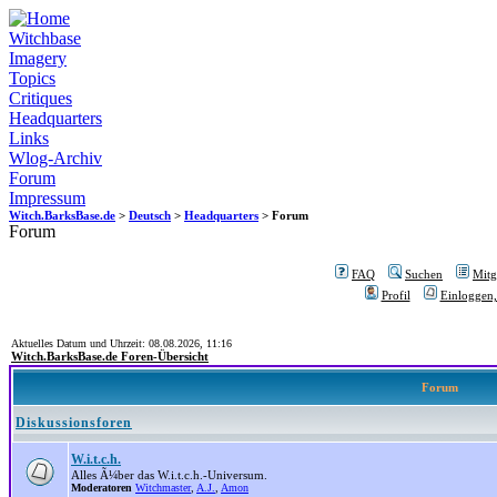
Witchbase
Imagery
Topics
Critiques
Headquarters
Links
Wlog-Archiv
Forum
Impressum
Witch.BarksBase.de
>
Deutsch
>
Headquarters
> Forum
Forum
FAQ
Suchen
Mitgl
Profil
Einloggen,
Aktuelles Datum und Uhrzeit: 08.08.2026, 11:16
Witch.BarksBase.de Foren-Übersicht
Forum
Diskussionsforen
W.i.t.c.h.
Alles Ã¼ber das W.i.t.c.h.-Universum.
Moderatoren
Witchmaster
,
A.J.
,
Amon