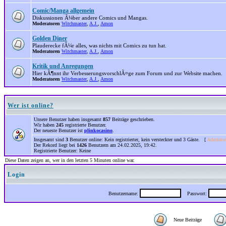
Comic/Manga allgemein
Diskussionen Ã¼ber andere Comics und Mangas.
Moderatoren
Witchmaster
,
A.J.
,
Amon
Golden Diner
Plauderecke fÃ¼r alles, was nichts mit Comics zu tun hat.
Moderatoren
Witchmaster
,
A.J.
,
Amon
Kritik und Anregungen
Hier kÃ¶nnt ihr VerbesserungsvorschlÃ¤ge zum Forum und zur Website machen.
Moderatoren
Witchmaster
,
A.J.
,
Amon
Wer ist online?
Unsere Benutzer haben insgesamt
857
Beiträge geschrieben.
Wir haben
245
registrierte Benutzer.
Der neueste Benutzer ist
plinkocasino
.
Insgesamt sind
3
Benutzer online: Kein registrierter, kein versteckter und 3 Gäste. [
Administ
Der Rekord liegt bei
1426
Benutzern am 24.02.2025, 19:42.
Registrierte Benutzer: Keine
Diese Daten zeigen an, wer in den letzten 5 Minuten online war.
Login
Benutzername:
Passwort:
Neue Beiträge