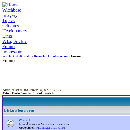
Witchbase
Imagery
Topics
Critiques
Headquarters
Links
Wlog-Archiv
Forum
Impressum
Witch.BarksBase.de
>
Deutsch
>
Headquarters
> Forum
Forum
Aktuelles Datum und Uhrzeit: 08.08.2026, 21:23
Witch.BarksBase.de Foren-Übersicht
Diskussionsforen
W.i.t.c.h.
Alles Ã¼ber das W.i.t.c.h.-Universum.
Moderatoren
Witchmaster
,
A.J.
,
Amon