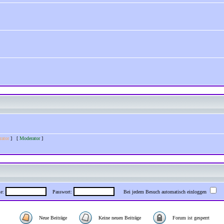
rator
] [
Moderator
]
me:
Passwort:
Bei jedem Besuch automatisch einloggen
Neue Beiträge
Keine neuen Beiträge
Forum ist gesperrt