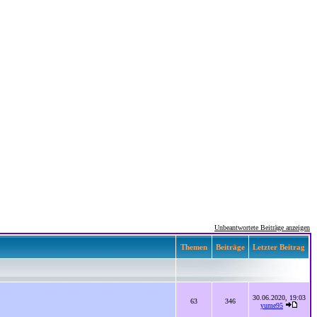
Unbeantwortete Beiträge anzeigen
Themen
Beiträge
Letzter Beitrag
30.06.2020, 19:03
63
346
yume95