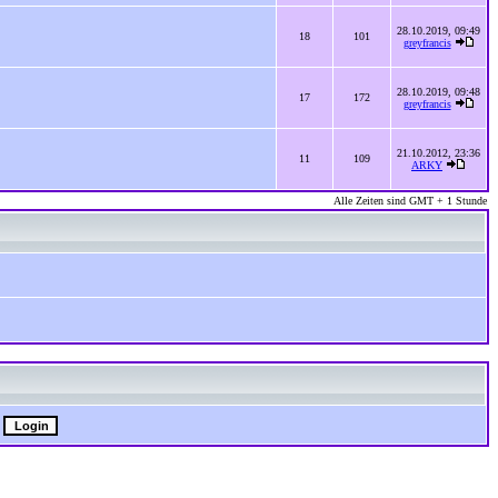
28.10.2019, 09:49
18
101
greyfrancis
28.10.2019, 09:48
17
172
greyfrancis
21.10.2012, 23:36
11
109
ARKY
Alle Zeiten sind GMT + 1 Stunde