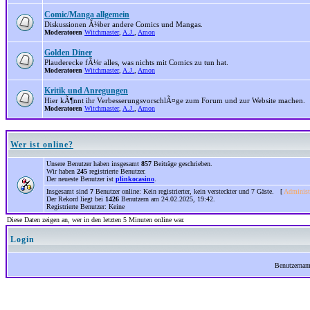
Comic/Manga allgemein
Diskussionen Ã¼ber andere Comics und Mangas.
Moderatoren
Witchmaster
,
A.J.
,
Amon
Golden Diner
Plauderecke fÃ¼r alles, was nichts mit Comics zu tun hat.
Moderatoren
Witchmaster
,
A.J.
,
Amon
Kritik und Anregungen
Hier kÃ¶nnt ihr VerbesserungsvorschlÃ¤ge zum Forum und zur Website machen.
Moderatoren
Witchmaster
,
A.J.
,
Amon
Wer ist online?
Unsere Benutzer haben insgesamt
857
Beiträge geschrieben.
Wir haben
245
registrierte Benutzer.
Der neueste Benutzer ist
plinkocasino
.
Insgesamt sind
7
Benutzer online: Kein registrierter, kein versteckter und 7 Gäste. [
Administ
Der Rekord liegt bei
1426
Benutzern am 24.02.2025, 19:42.
Registrierte Benutzer: Keine
Diese Daten zeigen an, wer in den letzten 5 Minuten online war.
Login
Benutzerna