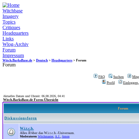
Witchbase
Imagery
Topics
Critiques
Headquarters
Links
Wlog-Archiv
Forum
Impressum
Witch.BarksBase.de
>
Deutsch
>
Headquarters
> Forum
Forum
FAQ
Suchen
Mitgl
Profil
Einloggen,
Aktuelles Datum und Uhrzeit: 06.08.2026, 04:41
Witch.BarksBase.de Foren-Übersicht
Forum
Diskussionsforen
W.i.t.c.h.
Alles Ã¼ber das W.i.t.c.h.-Universum.
Moderatoren
Witchmaster
,
A.J.
,
Amon