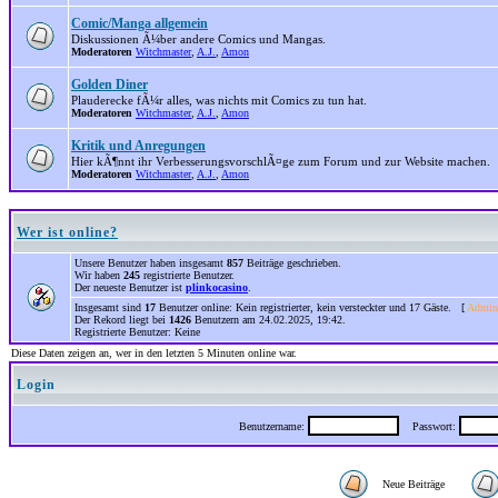
Comic/Manga allgemein
Diskussionen Ã¼ber andere Comics und Mangas.
Moderatoren
Witchmaster
,
A.J.
,
Amon
Golden Diner
Plauderecke fÃ¼r alles, was nichts mit Comics zu tun hat.
Moderatoren
Witchmaster
,
A.J.
,
Amon
Kritik und Anregungen
Hier kÃ¶nnt ihr VerbesserungsvorschlÃ¤ge zum Forum und zur Website machen.
Moderatoren
Witchmaster
,
A.J.
,
Amon
Wer ist online?
Unsere Benutzer haben insgesamt
857
Beiträge geschrieben.
Wir haben
245
registrierte Benutzer.
Der neueste Benutzer ist
plinkocasino
.
Insgesamt sind
17
Benutzer online: Kein registrierter, kein versteckter und 17 Gäste. [
Admini
Der Rekord liegt bei
1426
Benutzern am 24.02.2025, 19:42.
Registrierte Benutzer: Keine
Diese Daten zeigen an, wer in den letzten 5 Minuten online war.
Login
Benutzername:
Passwort:
Neue Beiträge