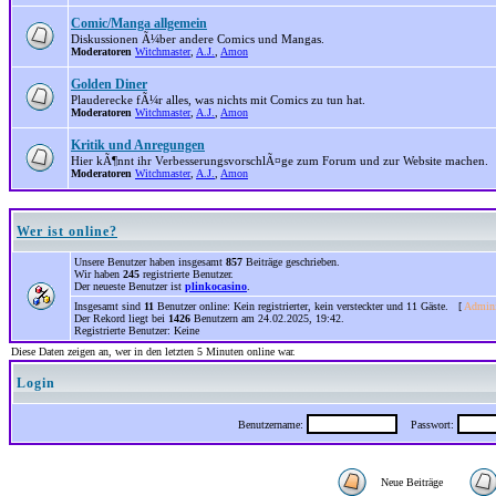
Comic/Manga allgemein
Diskussionen Ã¼ber andere Comics und Mangas.
Moderatoren
Witchmaster
,
A.J.
,
Amon
Golden Diner
Plauderecke fÃ¼r alles, was nichts mit Comics zu tun hat.
Moderatoren
Witchmaster
,
A.J.
,
Amon
Kritik und Anregungen
Hier kÃ¶nnt ihr VerbesserungsvorschlÃ¤ge zum Forum und zur Website machen.
Moderatoren
Witchmaster
,
A.J.
,
Amon
Wer ist online?
Unsere Benutzer haben insgesamt
857
Beiträge geschrieben.
Wir haben
245
registrierte Benutzer.
Der neueste Benutzer ist
plinkocasino
.
Insgesamt sind
11
Benutzer online: Kein registrierter, kein versteckter und 11 Gäste. [
Admini
Der Rekord liegt bei
1426
Benutzern am 24.02.2025, 19:42.
Registrierte Benutzer: Keine
Diese Daten zeigen an, wer in den letzten 5 Minuten online war.
Login
Benutzername:
Passwort:
Neue Beiträge