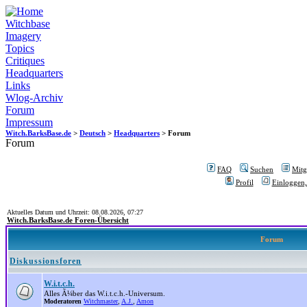
Witchbase
Imagery
Topics
Critiques
Headquarters
Links
Wlog-Archiv
Forum
Impressum
Witch.BarksBase.de
>
Deutsch
>
Headquarters
> Forum
Forum
FAQ
Suchen
Mitgl
Profil
Einloggen,
Aktuelles Datum und Uhrzeit: 08.08.2026, 07:27
Witch.BarksBase.de Foren-Übersicht
Forum
Diskussionsforen
W.i.t.c.h.
Alles Ã¼ber das W.i.t.c.h.-Universum.
Moderatoren
Witchmaster
,
A.J.
,
Amon