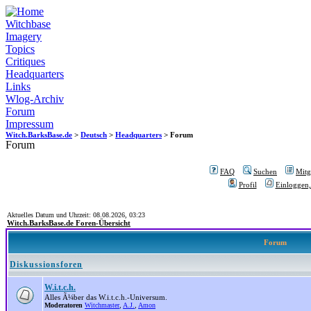
Witchbase
Imagery
Topics
Critiques
Headquarters
Links
Wlog-Archiv
Forum
Impressum
Witch.BarksBase.de
>
Deutsch
>
Headquarters
> Forum
Forum
FAQ
Suchen
Mitgl
Profil
Einloggen,
Aktuelles Datum und Uhrzeit: 08.08.2026, 03:23
Witch.BarksBase.de Foren-Übersicht
Forum
Diskussionsforen
W.i.t.c.h.
Alles Ã¼ber das W.i.t.c.h.-Universum.
Moderatoren
Witchmaster
,
A.J.
,
Amon