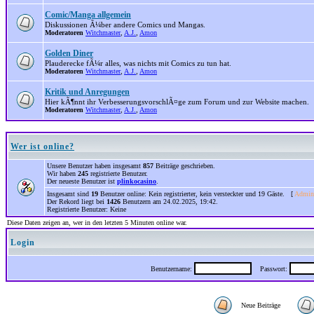
Comic/Manga allgemein
Diskussionen Ã¼ber andere Comics und Mangas.
Moderatoren
Witchmaster
,
A.J.
,
Amon
Golden Diner
Plauderecke fÃ¼r alles, was nichts mit Comics zu tun hat.
Moderatoren
Witchmaster
,
A.J.
,
Amon
Kritik und Anregungen
Hier kÃ¶nnt ihr VerbesserungsvorschlÃ¤ge zum Forum und zur Website machen.
Moderatoren
Witchmaster
,
A.J.
,
Amon
Wer ist online?
Unsere Benutzer haben insgesamt
857
Beiträge geschrieben.
Wir haben
245
registrierte Benutzer.
Der neueste Benutzer ist
plinkocasino
.
Insgesamt sind
19
Benutzer online: Kein registrierter, kein versteckter und 19 Gäste. [
Admini
Der Rekord liegt bei
1426
Benutzern am 24.02.2025, 19:42.
Registrierte Benutzer: Keine
Diese Daten zeigen an, wer in den letzten 5 Minuten online war.
Login
Benutzername:
Passwort:
Neue Beiträge