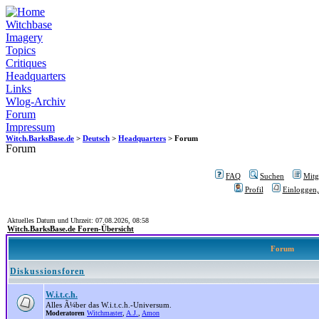
Witchbase
Imagery
Topics
Critiques
Headquarters
Links
Wlog-Archiv
Forum
Impressum
Witch.BarksBase.de
>
Deutsch
>
Headquarters
> Forum
Forum
FAQ
Suchen
Mitgl
Profil
Einloggen,
Aktuelles Datum und Uhrzeit: 07.08.2026, 08:58
Witch.BarksBase.de Foren-Übersicht
Forum
Diskussionsforen
W.i.t.c.h.
Alles Ã¼ber das W.i.t.c.h.-Universum.
Moderatoren
Witchmaster
,
A.J.
,
Amon