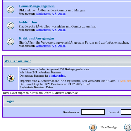
Comic/Manga allgemein
Diskussionen Ã¼ber andere Comics und Mangas.
Moderatoren
Witchmaster
,
A.J.
,
Amon
Golden Diner
Plauderecke fÃ¼r alles, was nichts mit Comics zu tun hat.
Moderatoren
Witchmaster
,
A.J.
,
Amon
Kritik und Anregungen
Hier kÃ¶nnt ihr VerbesserungsvorschlÃ¤ge zum Forum und zur Website machen.
Moderatoren
Witchmaster
,
A.J.
,
Amon
Wer ist online?
Unsere Benutzer haben insgesamt
857
Beiträge geschrieben.
Wir haben
245
registrierte Benutzer.
Der neueste Benutzer ist
plinkocasino
.
Insgesamt sind
4
Benutzer online: Kein registrierter, kein versteckter und 4 Gäste. [
Administ
Der Rekord liegt bei
1426
Benutzern am 24.02.2025, 19:42.
Registrierte Benutzer: Keine
Diese Daten zeigen an, wer in den letzten 5 Minuten online war.
Login
Benutzername:
Passwort:
Neue Beiträge