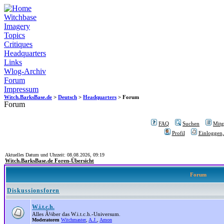
Witchbase
Imagery
Topics
Critiques
Headquarters
Links
Wlog-Archiv
Forum
Impressum
Witch.BarksBase.de
>
Deutsch
>
Headquarters
> Forum
Forum
FAQ
Suchen
Mitgl
Profil
Einloggen,
Aktuelles Datum und Uhrzeit: 08.08.2026, 09:19
Witch.BarksBase.de Foren-Übersicht
Forum
Diskussionsforen
W.i.t.c.h.
Alles Ã¼ber das W.i.t.c.h.-Universum.
Moderatoren
Witchmaster
,
A.J.
,
Amon