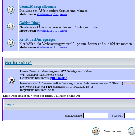
Comic/Manga allgemein
Diskussionen Ã¼ber andere Comics und Mangas.
Moderatoren
Witchmaster
,
A.J.
,
Amon
Golden Diner
Plauderecke fÃ¼r alles, was nichts mit Comics zu tun hat.
Moderatoren
Witchmaster
,
A.J.
,
Amon
Kritik und Anregungen
Hier kÃ¶nnt ihr VerbesserungsvorschlÃ¤ge zum Forum und zur Website machen.
Moderatoren
Witchmaster
,
A.J.
,
Amon
Wer ist online?
Unsere Benutzer haben insgesamt
857
Beiträge geschrieben.
Wir haben
245
registrierte Benutzer.
Der neueste Benutzer ist
plinkocasino
.
Insgesamt sind
2
Benutzer online: Kein registrierter, kein versteckter und 2 Gäste. [
Administ
Der Rekord liegt bei
1426
Benutzern am 24.02.2025, 19:42.
Registrierte Benutzer: Keine
Diese Daten zeigen an, wer in den letzten 5 Minuten online war.
Login
Benutzername:
Passwort:
Neue Beiträge