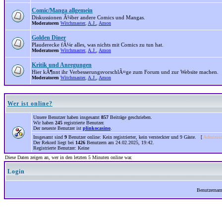
Comic/Manga allgemein
Diskussionen Ã¼ber andere Comics und Mangas.
Moderatoren
Witchmaster
,
A.J.
,
Amon
Golden Diner
Plauderecke fÃ¼r alles, was nichts mit Comics zu tun hat.
Moderatoren
Witchmaster
,
A.J.
,
Amon
Kritik und Anregungen
Hier kÃ¶nnt ihr VerbesserungsvorschlÃ¤ge zum Forum und zur Website machen.
Moderatoren
Witchmaster
,
A.J.
,
Amon
Wer ist online?
Unsere Benutzer haben insgesamt
857
Beiträge geschrieben.
Wir haben
245
registrierte Benutzer.
Der neueste Benutzer ist
plinkocasino
.
Insgesamt sind
9
Benutzer online: Kein registrierter, kein versteckter und 9 Gäste. [
Administ
Der Rekord liegt bei
1426
Benutzern am 24.02.2025, 19:42.
Registrierte Benutzer: Keine
Diese Daten zeigen an, wer in den letzten 5 Minuten online war.
Login
Benutzerna