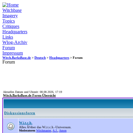
Witchbase
Imagery
Topics
Critiques
Headquarters
Links
Wlog-Archiv
Forum
Impressum
Witch.BarksBase.de
>
Deutsch
>
Headquarters
> Forum
Forum
Aktuelles Datum und Uhrzeit: 08.08.2026, 17:19
Witch.BarksBase.de Foren-Übersicht
Diskussionsforen
W.i.t.c.h.
Alles Ã¼ber das W.i.t.c.h.-Universum.
Moderatoren
Witchmaster
,
A.J.
,
Amon