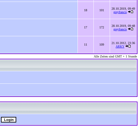
28.10.2019, 09:49
18
101
greyfrancis
28.10.2019, 09:48
17
172
greyfrancis
21.10.2012, 23:36
11
109
ARKY
Alle Zeiten sind GMT + 1 Stunde