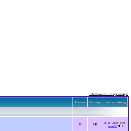
Unbeantwortete Beiträge anzeigen
Themen
Beiträge
Letzter Beitrag
30.06.2020, 19:03
63
346
yume95