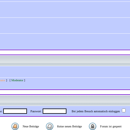
rator
] [
Moderator
]
me:
Passwort:
Bei jedem Besuch automatisch einloggen
Neue Beiträge
Keine neuen Beiträge
Forum ist gesperrt