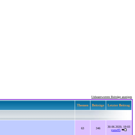
Unbeantwortete Beiträge anzeigen
Themen
Beiträge
Letzter Beitrag
30.06.2020, 19:03
63
346
yume95