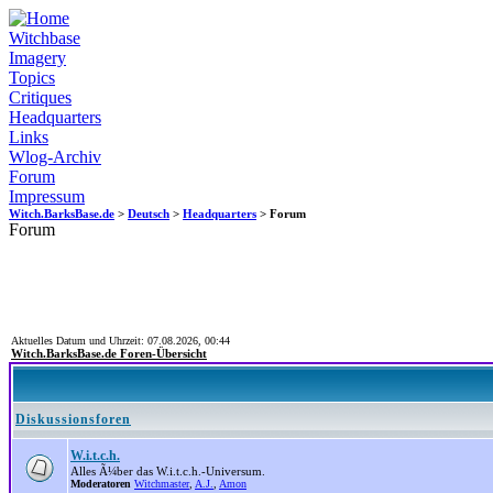
Witchbase
Imagery
Topics
Critiques
Headquarters
Links
Wlog-Archiv
Forum
Impressum
Witch.BarksBase.de
>
Deutsch
>
Headquarters
> Forum
Forum
Aktuelles Datum und Uhrzeit: 07.08.2026, 00:44
Witch.BarksBase.de Foren-Übersicht
Diskussionsforen
W.i.t.c.h.
Alles Ã¼ber das W.i.t.c.h.-Universum.
Moderatoren
Witchmaster
,
A.J.
,
Amon