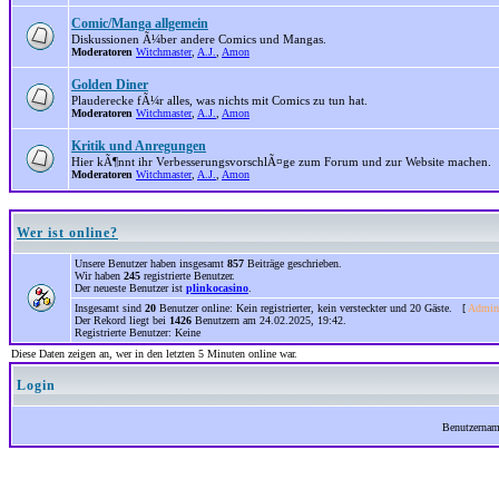
Comic/Manga allgemein
Diskussionen Ã¼ber andere Comics und Mangas.
Moderatoren
Witchmaster
,
A.J.
,
Amon
Golden Diner
Plauderecke fÃ¼r alles, was nichts mit Comics zu tun hat.
Moderatoren
Witchmaster
,
A.J.
,
Amon
Kritik und Anregungen
Hier kÃ¶nnt ihr VerbesserungsvorschlÃ¤ge zum Forum und zur Website machen.
Moderatoren
Witchmaster
,
A.J.
,
Amon
Wer ist online?
Unsere Benutzer haben insgesamt
857
Beiträge geschrieben.
Wir haben
245
registrierte Benutzer.
Der neueste Benutzer ist
plinkocasino
.
Insgesamt sind
20
Benutzer online: Kein registrierter, kein versteckter und 20 Gäste. [
Admini
Der Rekord liegt bei
1426
Benutzern am 24.02.2025, 19:42.
Registrierte Benutzer: Keine
Diese Daten zeigen an, wer in den letzten 5 Minuten online war.
Login
Benutzerna