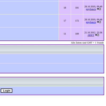
28.10.2019, 09:49
18
101
greyfrancis
28.10.2019, 09:48
17
172
greyfrancis
21.10.2012, 23:36
11
109
ARKY
Alle Zeiten sind GMT + 1 Stunde