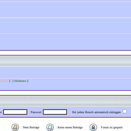
strator
] [
Moderator
]
me:
Passwort:
Bei jedem Besuch automatisch einloggen
Neue Beiträge
Keine neuen Beiträge
Forum ist gesperrt