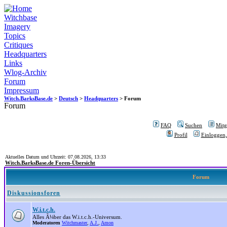
Witchbase
Imagery
Topics
Critiques
Headquarters
Links
Wlog-Archiv
Forum
Impressum
Witch.BarksBase.de
>
Deutsch
>
Headquarters
> Forum
Forum
FAQ
Suchen
Mitgl
Profil
Einloggen,
Aktuelles Datum und Uhrzeit: 07.08.2026, 13:33
Witch.BarksBase.de Foren-Übersicht
Forum
Diskussionsforen
W.i.t.c.h.
Alles Ã¼ber das W.i.t.c.h.-Universum.
Moderatoren
Witchmaster
,
A.J.
,
Amon