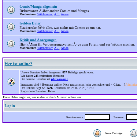
Comic/Manga allgemein
Diskussionen Ã¼ber andere Comics und Mangas.
Moderatoren
Witchmaster
,
A.J.
,
Amon
Golden Diner
Plauderecke fÃ¼r alles, was nichts mit Comics zu tun hat.
Moderatoren
Witchmaster
,
A.J.
,
Amon
Kritik und Anregungen
Hier kÃ¶nnt ihr VerbesserungsvorschlÃ¤ge zum Forum und zur Website machen.
Moderatoren
Witchmaster
,
A.J.
,
Amon
Wer ist online?
Unsere Benutzer haben insgesamt
857
Beiträge geschrieben.
Wir haben
245
registrierte Benutzer.
Der neueste Benutzer ist
plinkocasino
.
Insgesamt sind
4
Benutzer online: Kein registrierter, kein versteckter und 4 Gäste. [
Administ
Der Rekord liegt bei
1426
Benutzern am 24.02.2025, 19:42.
Registrierte Benutzer: Keine
Diese Daten zeigen an, wer in den letzten 5 Minuten online war.
Login
Benutzername:
Passwort:
Neue Beiträge