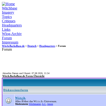
Witchbase
Imagery
Topics
Critiques
Headquarters
Links
Wlog-Archiv
Forum
Impressum
Witch.BarksBase.de
>
Deutsch
>
Headquarters
> Forum
Forum
Aktuelles Datum und Uhrzeit: 07.08.2026, 11:54
Witch.BarksBase.de Foren-Übersicht
Diskussionsforen
W.i.t.c.h.
Alles Ã¼ber das W.i.t.c.h.-Universum.
Moderatoren
Witchmaster
,
A.J.
,
Amon