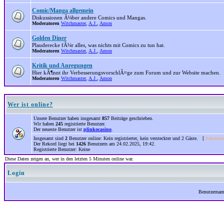
Comic/Manga allgemein
Diskussionen Ã¼ber andere Comics und Mangas.
Moderatoren
Witchmaster
,
A.J.
,
Amon
Golden Diner
Plauderecke fÃ¼r alles, was nichts mit Comics zu tun hat.
Moderatoren
Witchmaster
,
A.J.
,
Amon
Kritik und Anregungen
Hier kÃ¶nnt ihr VerbesserungsvorschlÃ¤ge zum Forum und zur Website machen.
Moderatoren
Witchmaster
,
A.J.
,
Amon
Wer ist online?
Unsere Benutzer haben insgesamt
857
Beiträge geschrieben.
Wir haben
245
registrierte Benutzer.
Der neueste Benutzer ist
plinkocasino
.
Insgesamt sind
2
Benutzer online: Kein registrierter, kein versteckter und 2 Gäste. [
Administ
Der Rekord liegt bei
1426
Benutzern am 24.02.2025, 19:42.
Registrierte Benutzer: Keine
Diese Daten zeigen an, wer in den letzten 5 Minuten online war.
Login
Benutzerna