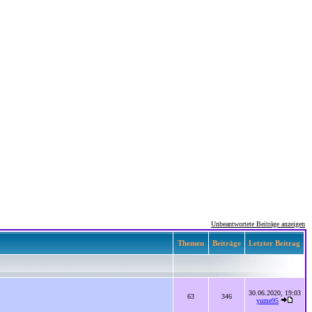
Unbeantwortete Beiträge anzeigen
Themen
Beiträge
Letzter Beitrag
30.06.2020, 19:03
63
346
yume95