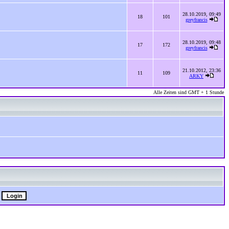
28.10.2019, 09:49
18
101
greyfrancis
28.10.2019, 09:48
17
172
greyfrancis
21.10.2012, 23:36
11
109
ARKY
Alle Zeiten sind GMT + 1 Stunde