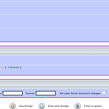
rator
] [
Moderator
]
me:
Passwort:
Bei jedem Besuch automatisch einloggen
Neue Beiträge
Keine neuen Beiträge
Forum ist gesperrt