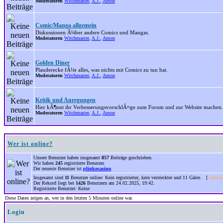
Moderatoren
Witchmaster
,
A.J.
,
Amon
Comic/Manga allgemein
Diskussionen Ã¼ber andere Comics und Mangas.
Moderatoren
Witchmaster
,
A.J.
,
Amon
Golden Diner
Plauderecke fÃ¼r alles, was nichts mit Comics zu tun hat.
Moderatoren
Witchmaster
,
A.J.
,
Amon
Kritik und Anregungen
Hier kÃ¶nnt ihr VerbesserungsvorschlÃ¤ge zum Forum und zur Website machen.
Moderatoren
Witchmaster
,
A.J.
,
Amon
Wer ist online?
Unsere Benutzer haben insgesamt
857
Beiträge geschrieben.
Wir haben
245
registrierte Benutzer.
Der neueste Benutzer ist
plinkocasino
.
Insgesamt sind
11
Benutzer online: Kein registrierter, kein versteckter und 11 Gäste. [
Admini
Der Rekord liegt bei
1426
Benutzern am 24.02.2025, 19:42.
Registrierte Benutzer: Keine
Diese Daten zeigen an, wer in den letzten 5 Minuten online war.
Login