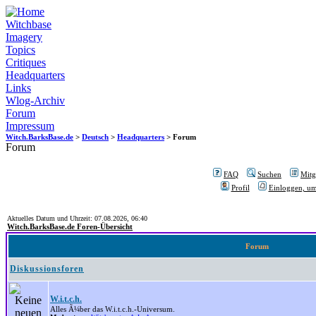
Witchbase
Imagery
Topics
Critiques
Headquarters
Links
Wlog-Archiv
Forum
Impressum
Witch.BarksBase.de
>
Deutsch
>
Headquarters
> Forum
Forum
FAQ
Suchen
Mitgl
Profil
Einloggen, um
Aktuelles Datum und Uhrzeit: 07.08.2026, 06:40
Witch.BarksBase.de Foren-Übersicht
Forum
Diskussionsforen
W.i.t.c.h.
Alles Ã¼ber das W.i.t.c.h.-Universum.