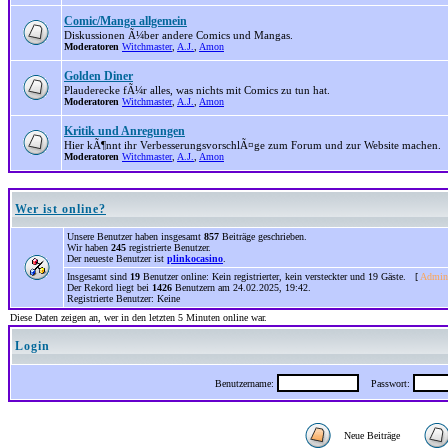
Comic/Manga allgemein
Diskussionen Ã¼ber andere Comics und Mangas.
Moderatoren
Witchmaster
,
A.J.
,
Amon
Golden Diner
Plauderecke fÃ¼r alles, was nichts mit Comics zu tun hat.
Moderatoren
Witchmaster
,
A.J.
,
Amon
Kritik und Anregungen
Hier kÃ¶nnt ihr VerbesserungsvorschlÃ¤ge zum Forum und zur Website machen.
Moderatoren
Witchmaster
,
A.J.
,
Amon
Wer ist online?
Unsere Benutzer haben insgesamt
857
Beiträge geschrieben.
Wir haben
245
registrierte Benutzer.
Der neueste Benutzer ist
plinkocasino
.
Insgesamt sind
19
Benutzer online: Kein registrierter, kein versteckter und 19 Gäste. [
Admini
Der Rekord liegt bei
1426
Benutzern am 24.02.2025, 19:42.
Registrierte Benutzer: Keine
Diese Daten zeigen an, wer in den letzten 5 Minuten online war.
Login
Benutzername:
Passwort:
Neue Beiträge