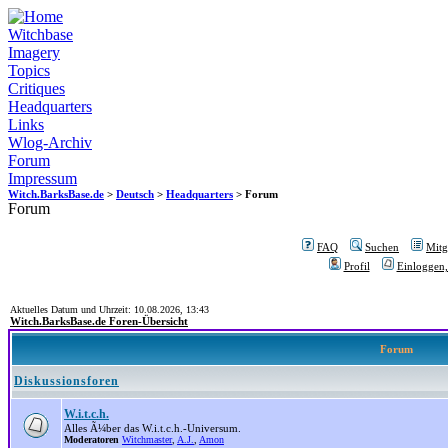
Witchbase
Imagery
Topics
Critiques
Headquarters
Links
Wlog-Archiv
Forum
Impressum
Witch.BarksBase.de
>
Deutsch
>
Headquarters
> Forum
Forum
FAQ
Suchen
Mitgl
Profil
Einloggen,
Aktuelles Datum und Uhrzeit: 10.08.2026, 13:43
Witch.BarksBase.de Foren-Übersicht
Forum
Diskussionsforen
W.i.t.c.h.
Alles Ã¼ber das W.i.t.c.h.-Universum.
Moderatoren
Witchmaster
,
A.J.
,
Amon