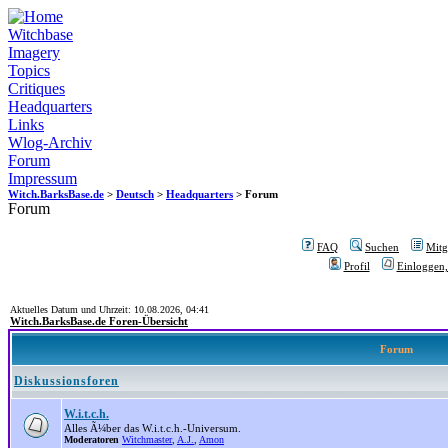
Witchbase
Imagery
Topics
Critiques
Headquarters
Links
Wlog-Archiv
Forum
Impressum
Witch.BarksBase.de
>
Deutsch
>
Headquarters
> Forum
Forum
FAQ
Suchen
Mitgl
Profil
Einloggen,
Aktuelles Datum und Uhrzeit: 10.08.2026, 04:41
Witch.BarksBase.de Foren-Übersicht
Forum
Diskussionsforen
W.i.t.c.h.
Alles Ã¼ber das W.i.t.c.h.-Universum.
Moderatoren
Witchmaster
,
A.J.
,
Amon