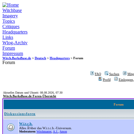
Witchbase
Imagery
Topics
Critiques
Headquarters
Links
Wlog-Archiv
Forum
Impressum
Witch.BarksBase.de
>
Deutsch
>
Headquarters
> Forum
Forum
FAQ
Suchen
Mitgl
Profil
Einloggen,
Aktuelles Datum und Uhrzeit: 08.08.2026, 07:30
Witch.BarksBase.de Foren-Übersicht
Forum
Diskussionsforen
W.i.t.c.h.
Alles Ã¼ber das W.i.t.c.h.-Universum.
Moderatoren
Witchmaster
,
A.J.
,
Amon