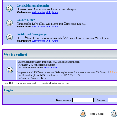
Comic/Manga allgemein
Diskussionen Ã¼ber andere Comics und Mangas.
Moderatoren
Witchmaster
,
A.J.
,
Amon
Golden Diner
Plauderecke fÃ¼r alles, was nichts mit Comics zu tun hat.
Moderatoren
Witchmaster
,
A.J.
,
Amon
Kritik und Anregungen
Hier kÃ¶nnt ihr VerbesserungsvorschlÃ¤ge zum Forum und zur Website machen.
Moderatoren
Witchmaster
,
A.J.
,
Amon
Wer ist online?
Unsere Benutzer haben insgesamt
857
Beiträge geschrieben.
Wir haben
245
registrierte Benutzer.
Der neueste Benutzer ist
plinkocasino
.
Insgesamt sind
25
Benutzer online: Kein registrierter, kein versteckter und 25 Gäste. [
Admini
Der Rekord liegt bei
1426
Benutzern am 24.02.2025, 19:42.
Registrierte Benutzer: Keine
Diese Daten zeigen an, wer in den letzten 5 Minuten online war.
Login
Benutzername:
Passwort:
Neue Beiträge