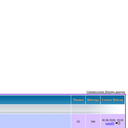
Unbeantwortete Beiträge anzeigen
Themen
Beiträge
Letzter Beitrag
30.06.2020, 19:03
63
346
yume95