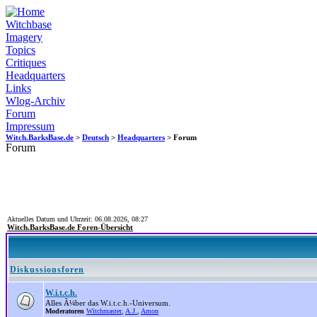
Witchbase
Imagery
Topics
Critiques
Headquarters
Links
Wlog-Archiv
Forum
Impressum
Witch.BarksBase.de
>
Deutsch
>
Headquarters
> Forum
Forum
Aktuelles Datum und Uhrzeit: 06.08.2026, 08:27
Witch.BarksBase.de Foren-Übersicht
Diskussionsforen
W.i.t.c.h.
Alles Ã¼ber das W.i.t.c.h.-Universum.
Moderatoren
Witchmaster
,
A.J.
,
Amon