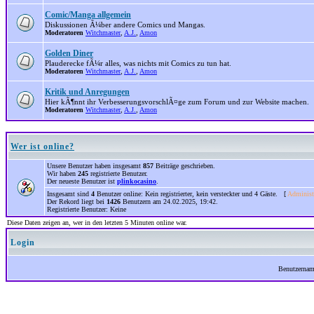
Comic/Manga allgemein
Diskussionen Ã¼ber andere Comics und Mangas.
Moderatoren
Witchmaster
,
A.J.
,
Amon
Golden Diner
Plauderecke fÃ¼r alles, was nichts mit Comics zu tun hat.
Moderatoren
Witchmaster
,
A.J.
,
Amon
Kritik und Anregungen
Hier kÃ¶nnt ihr VerbesserungsvorschlÃ¤ge zum Forum und zur Website machen.
Moderatoren
Witchmaster
,
A.J.
,
Amon
Wer ist online?
Unsere Benutzer haben insgesamt
857
Beiträge geschrieben.
Wir haben
245
registrierte Benutzer.
Der neueste Benutzer ist
plinkocasino
.
Insgesamt sind
4
Benutzer online: Kein registrierter, kein versteckter und 4 Gäste. [
Administ
Der Rekord liegt bei
1426
Benutzern am 24.02.2025, 19:42.
Registrierte Benutzer: Keine
Diese Daten zeigen an, wer in den letzten 5 Minuten online war.
Login
Benutzerna