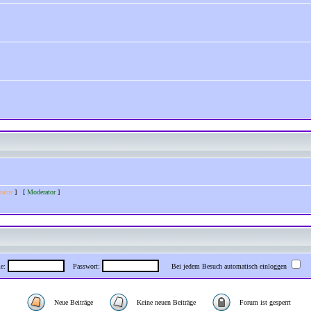
rator
] [
Moderator
]
me:
Passwort:
Bei jedem Besuch automatisch einloggen
Neue Beiträge
Keine neuen Beiträge
Forum ist gesperrt