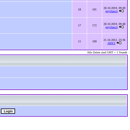
28.10.2019, 09:49
18
101
greyfrancis
28.10.2019, 09:48
17
172
greyfrancis
21.10.2012, 23:36
11
109
ARKY
Alle Zeiten sind GMT + 1 Stunde