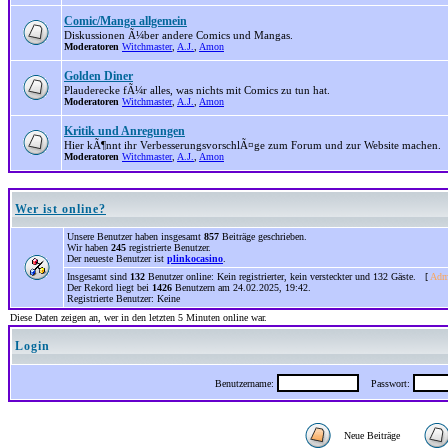
Comic/Manga allgemein
Diskussionen Ã¼ber andere Comics und Mangas.
Moderatoren
Witchmaster
,
A.J.
,
Amon
Golden Diner
Plauderecke fÃ¼r alles, was nichts mit Comics zu tun hat.
Moderatoren
Witchmaster
,
A.J.
,
Amon
Kritik und Anregungen
Hier kÃ¶nnt ihr VerbesserungsvorschlÃ¤ge zum Forum und zur Website machen.
Moderatoren
Witchmaster
,
A.J.
,
Amon
Wer ist online?
Unsere Benutzer haben insgesamt
857
Beiträge geschrieben.
Wir haben
245
registrierte Benutzer.
Der neueste Benutzer ist
plinkocasino
.
Insgesamt sind
132
Benutzer online: Kein registrierter, kein versteckter und 132 Gäste. [
Admi
Der Rekord liegt bei
1426
Benutzern am 24.02.2025, 19:42.
Registrierte Benutzer: Keine
Diese Daten zeigen an, wer in den letzten 5 Minuten online war.
Login
Benutzername:
Passwort:
Neue Beiträge