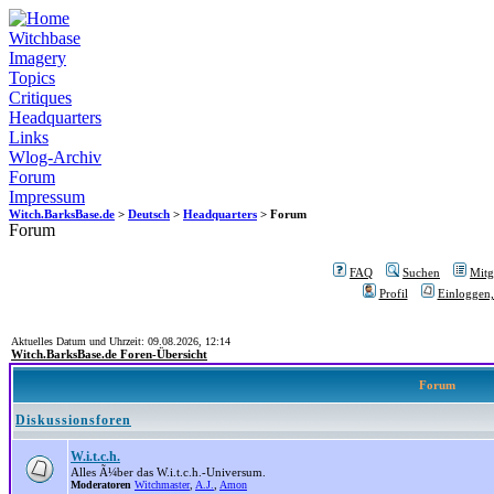
Witchbase
Imagery
Topics
Critiques
Headquarters
Links
Wlog-Archiv
Forum
Impressum
Witch.BarksBase.de
>
Deutsch
>
Headquarters
> Forum
Forum
FAQ
Suchen
Mitgl
Profil
Einloggen,
Aktuelles Datum und Uhrzeit: 09.08.2026, 12:14
Witch.BarksBase.de Foren-Übersicht
Forum
Diskussionsforen
W.i.t.c.h.
Alles Ã¼ber das W.i.t.c.h.-Universum.
Moderatoren
Witchmaster
,
A.J.
,
Amon