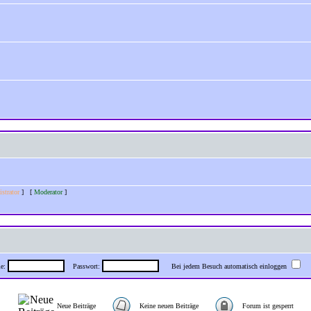
strator
] [
Moderator
]
me:
Passwort:
Bei jedem Besuch automatisch einloggen
Neue Beiträge
Keine neuen Beiträge
Forum ist gesperrt