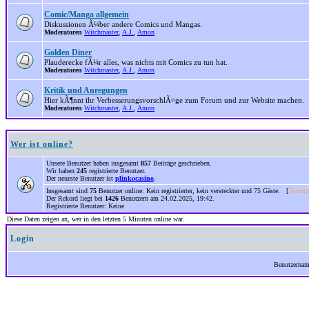
Comic/Manga allgemein
Diskussionen Ã¼ber andere Comics und Mangas.
Moderatoren
Witchmaster
,
A.J.
,
Amon
Golden Diner
Plauderecke fÃ¼r alles, was nichts mit Comics zu tun hat.
Moderatoren
Witchmaster
,
A.J.
,
Amon
Kritik und Anregungen
Hier kÃ¶nnt ihr VerbesserungsvorschlÃ¤ge zum Forum und zur Website machen.
Moderatoren
Witchmaster
,
A.J.
,
Amon
Wer ist online?
Unsere Benutzer haben insgesamt
857
Beiträge geschrieben.
Wir haben
245
registrierte Benutzer.
Der neueste Benutzer ist
plinkocasino
.
Insgesamt sind
75
Benutzer online: Kein registrierter, kein versteckter und 75 Gäste. [
Admini
Der Rekord liegt bei
1426
Benutzern am 24.02.2025, 19:42.
Registrierte Benutzer: Keine
Diese Daten zeigen an, wer in den letzten 5 Minuten online war.
Login
Benutzerna