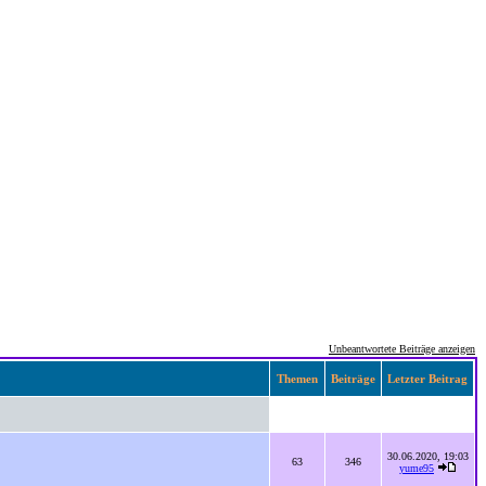
Unbeantwortete Beiträge anzeigen
Themen
Beiträge
Letzter Beitrag
30.06.2020, 19:03
63
346
yume95