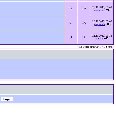
28.10.2019, 09:49
18
101
greyfrancis
28.10.2019, 09:48
17
172
greyfrancis
21.10.2012, 23:36
11
109
ARKY
Alle Zeiten sind GMT + 1 Stunde