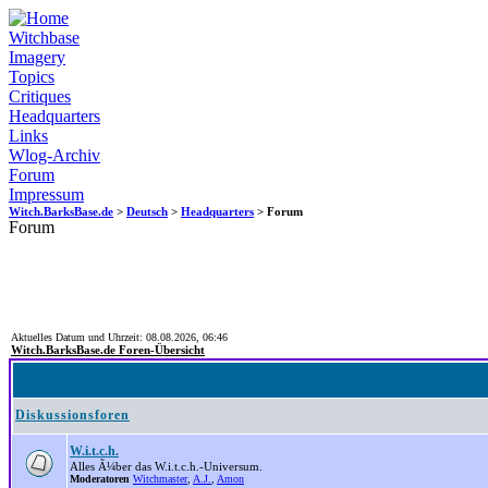
Witchbase
Imagery
Topics
Critiques
Headquarters
Links
Wlog-Archiv
Forum
Impressum
Witch.BarksBase.de
>
Deutsch
>
Headquarters
> Forum
Forum
Aktuelles Datum und Uhrzeit: 08.08.2026, 06:46
Witch.BarksBase.de Foren-Übersicht
Diskussionsforen
W.i.t.c.h.
Alles Ã¼ber das W.i.t.c.h.-Universum.
Moderatoren
Witchmaster
,
A.J.
,
Amon