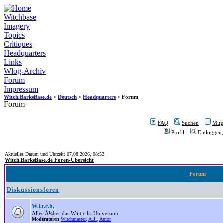
Witchbase
Imagery
Topics
Critiques
Headquarters
Links
Wlog-Archiv
Forum
Impressum
Witch.BarksBase.de
>
Deutsch
>
Headquarters
> Forum
Forum
FAQ
Suchen
Mitgl
Profil
Einloggen,
Aktuelles Datum und Uhrzeit: 07.08.2026, 08:52
Witch.BarksBase.de Foren-Übersicht
Forum
Diskussionsforen
W.i.t.c.h.
Alles Ã¼ber das W.i.t.c.h.-Universum.
Moderatoren
Witchmaster
,
A.J.
,
Amon