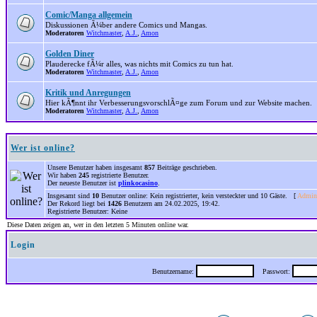
Comic/Manga allgemein
Diskussionen Ã¼ber andere Comics und Mangas.
Moderatoren
Witchmaster
,
A.J.
,
Amon
Golden Diner
Plauderecke fÃ¼r alles, was nichts mit Comics zu tun hat.
Moderatoren
Witchmaster
,
A.J.
,
Amon
Kritik und Anregungen
Hier kÃ¶nnt ihr VerbesserungsvorschlÃ¤ge zum Forum und zur Website machen.
Moderatoren
Witchmaster
,
A.J.
,
Amon
Wer ist online?
Unsere Benutzer haben insgesamt
857
Beiträge geschrieben.
Wir haben
245
registrierte Benutzer.
Der neueste Benutzer ist
plinkocasino
.
Insgesamt sind
10
Benutzer online: Kein registrierter, kein versteckter und 10 Gäste. [
Admini
Der Rekord liegt bei
1426
Benutzern am 24.02.2025, 19:42.
Registrierte Benutzer: Keine
Diese Daten zeigen an, wer in den letzten 5 Minuten online war.
Login
Benutzername:
Passwort: