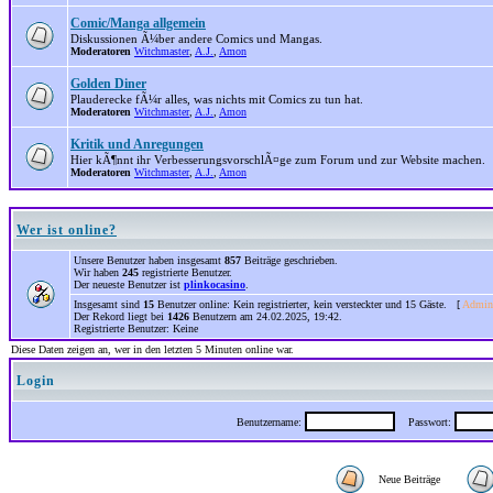
Comic/Manga allgemein
Diskussionen Ã¼ber andere Comics und Mangas.
Moderatoren
Witchmaster
,
A.J.
,
Amon
Golden Diner
Plauderecke fÃ¼r alles, was nichts mit Comics zu tun hat.
Moderatoren
Witchmaster
,
A.J.
,
Amon
Kritik und Anregungen
Hier kÃ¶nnt ihr VerbesserungsvorschlÃ¤ge zum Forum und zur Website machen.
Moderatoren
Witchmaster
,
A.J.
,
Amon
Wer ist online?
Unsere Benutzer haben insgesamt
857
Beiträge geschrieben.
Wir haben
245
registrierte Benutzer.
Der neueste Benutzer ist
plinkocasino
.
Insgesamt sind
15
Benutzer online: Kein registrierter, kein versteckter und 15 Gäste. [
Admini
Der Rekord liegt bei
1426
Benutzern am 24.02.2025, 19:42.
Registrierte Benutzer: Keine
Diese Daten zeigen an, wer in den letzten 5 Minuten online war.
Login
Benutzername:
Passwort:
Neue Beiträge