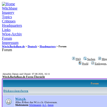
Witchbase
Imagery
Topics
Critiques
Headquarters
Links
Wlog-Archiv
Forum
Impressum
Witch.BarksBase.de
>
Deutsch
>
Headquarters
> Forum
Forum
FAQ
Suchen
Mitgl
Profil
Einloggen,
Aktuelles Datum und Uhrzeit: 07.08.2026, 16:11
Witch.BarksBase.de Foren-Übersicht
Forum
Diskussionsforen
W.i.t.c.h.
Alles Ã¼ber das W.i.t.c.h.-Universum.
Moderatoren
Witchmaster
,
A.J.
,
Amon