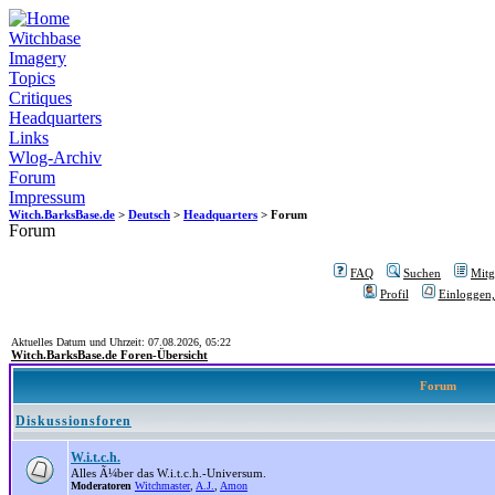
Witchbase
Imagery
Topics
Critiques
Headquarters
Links
Wlog-Archiv
Forum
Impressum
Witch.BarksBase.de
>
Deutsch
>
Headquarters
> Forum
Forum
FAQ
Suchen
Mitgl
Profil
Einloggen,
Aktuelles Datum und Uhrzeit: 07.08.2026, 05:22
Witch.BarksBase.de Foren-Übersicht
Forum
Diskussionsforen
W.i.t.c.h.
Alles Ã¼ber das W.i.t.c.h.-Universum.
Moderatoren
Witchmaster
,
A.J.
,
Amon