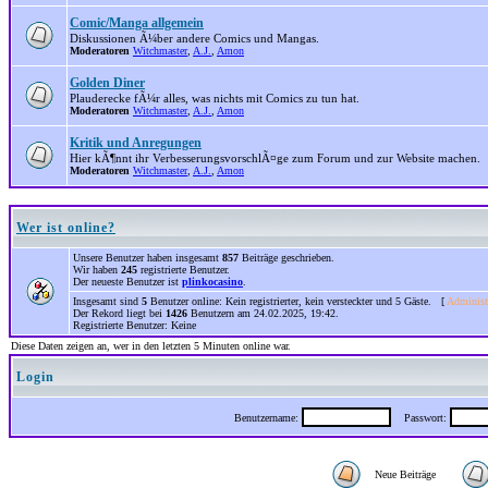
Comic/Manga allgemein
Diskussionen Ã¼ber andere Comics und Mangas.
Moderatoren
Witchmaster
,
A.J.
,
Amon
Golden Diner
Plauderecke fÃ¼r alles, was nichts mit Comics zu tun hat.
Moderatoren
Witchmaster
,
A.J.
,
Amon
Kritik und Anregungen
Hier kÃ¶nnt ihr VerbesserungsvorschlÃ¤ge zum Forum und zur Website machen.
Moderatoren
Witchmaster
,
A.J.
,
Amon
Wer ist online?
Unsere Benutzer haben insgesamt
857
Beiträge geschrieben.
Wir haben
245
registrierte Benutzer.
Der neueste Benutzer ist
plinkocasino
.
Insgesamt sind
5
Benutzer online: Kein registrierter, kein versteckter und 5 Gäste. [
Administ
Der Rekord liegt bei
1426
Benutzern am 24.02.2025, 19:42.
Registrierte Benutzer: Keine
Diese Daten zeigen an, wer in den letzten 5 Minuten online war.
Login
Benutzername:
Passwort:
Neue Beiträge